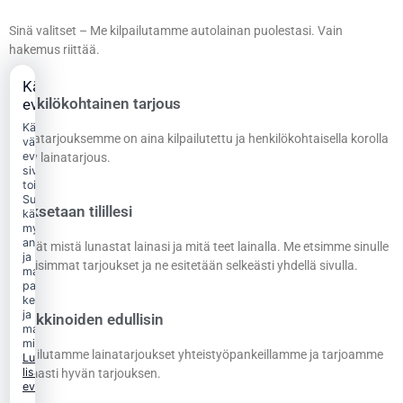
Sinä valitset – Me kilpailutamme autolainan puolestasi. Vain
hakemus riittää.
Käytämme
Henkilökohtainen tarjous
evästeitä
Käytämme
Lainatarjouksemme on aina kilpailutettu ja henkilökohtaisella korolla
välttämättömiä
evästeitä
tehty lainatarjous.
sivuston
toimintaan.
Suostumuksellasi
Maksetaan tilillesi
käytämme
myös
analytiikka-
Päätät mistä lunastat lainasi ja mitä teet lainalla. Me etsimme sinulle
ja
edullisimmat tarjoukset ja ne esitetään selkeästi yhdellä sivulla.
markkinointievästeitä
palvelun
kehittämiseen
ja
Markkinoiden edullisin
mainonnan
mittaamiseen.
Kilpailutamme lainatarjoukset yhteistyöpankeillamme ja tarjoamme
Lue
lisää
varmasti hyvän tarjouksen.
evästekäytännöstä.