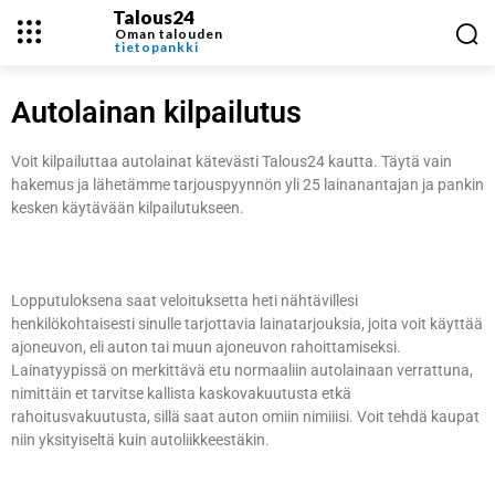
Talous24
Oman talouden
tietopankki
Autolainan kilpailutus
Voit kilpailuttaa autolainat kätevästi Talous24 kautta. Täytä vain
hakemus ja lähetämme tarjouspyynnön yli 25 lainanantajan ja pankin
kesken käytävään kilpailutukseen.
Lopputuloksena saat veloituksetta heti nähtävillesi
henkilökohtaisesti sinulle tarjottavia lainatarjouksia, joita voit käyttää
ajoneuvon, eli auton tai muun ajoneuvon rahoittamiseksi.
Lainatyypissä on merkittävä etu normaaliin autolainaan verrattuna,
nimittäin et tarvitse kallista kaskovakuutusta etkä
rahoitusvakuutusta, sillä saat auton omiin nimiiisi. Voit tehdä kaupat
niin yksityiseltä kuin autoliikkeestäkin.