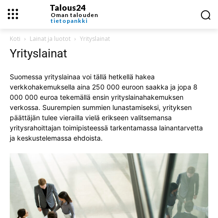
Talous24
Oman talouden
tietopankki
Koti
Lainat ja luotot
Yrityslainat
Yrityslainat
Suomessa yrityslainaa voi tällä hetkellä hakea
verkkohakemuksella aina 250 000 euroon saakka ja jopa 8
000 000 euroa tekemällä ensin yrityslainahakemuksen
verkossa. Suurempien summien lunastamiseksi, yrityksen
päättäjän tulee vierailla vielä erikseen valitsemansa
yritysrahoittajan toimipisteessä tarkentamassa lainantarvetta
ja keskustelemassa ehdoista.