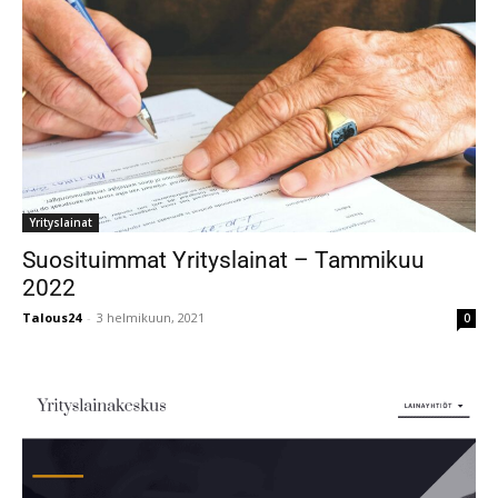
Yrityslainat
Suosituimmat Yrityslainat – Tammikuu
2022
Talous24
-
3 helmikuun, 2021
0