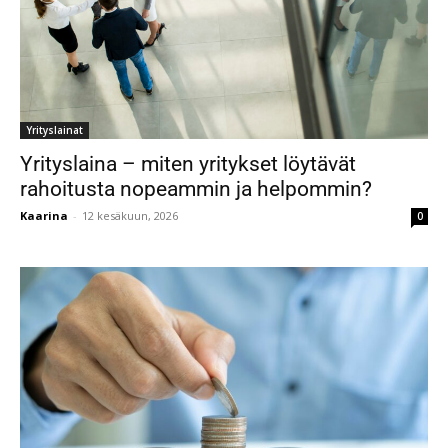
Yrityslainat
Yrityslaina – miten yritykset löytävät
rahoitusta nopeammin ja helpommin?
Kaarina
-
12 kesäkuun, 2026
0