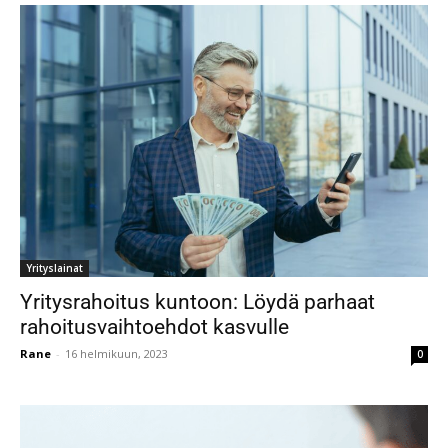
Yrityslainat
Yritysrahoitus kuntoon: Löydä parhaat
rahoitusvaihtoehdot kasvulle
Rane
-
16 helmikuun, 2023
0