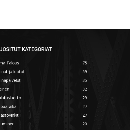
UOSITUT KATEGORIAT
ma Talous
75
inat ja luotot
59
inapalvelut
35
einen
32
lutusluotto
29
apaa-aika
27
ästövinkit
27
suminen
20