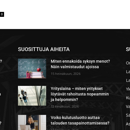
0
SUOSITTUJA AIHEITA
S
t?
Miten ennakoida syksyn menot?
O
Näin valmistaudut ajoissa
La
15 heinäkuun, 2026
La
Yl
Yrityslaina – miten yritykset
n
löytävät rahoitusta nopeammin
Ku
ja helpommin?
V
12 kesäkuun, 2026
Sä
Voiko kulutusluotto auttaa
?
talouden tasapainottamisessa?
A
12 kesäkuun, 2026