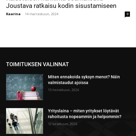
Joustava ratkaisu kodin sisustamiseen
Kaarina
-
14 marraskuun, 2024
0
TOIMITUKSEN VALINNAT
Miten ennakoida syksyn menot? Näin
valmistaudut ajoissa
15 heinäkuun, 2026
Yrityslaina – miten yritykset löytävät
rahoitusta nopeammin ja helpommin?
12 kesäkuun, 2026