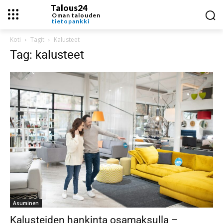
Talous24
Oman talouden
tietopankki
Koti
Tagit
Kalusteet
Tag: kalusteet
Asuminen
Kalusteiden hankinta osamaksulla –