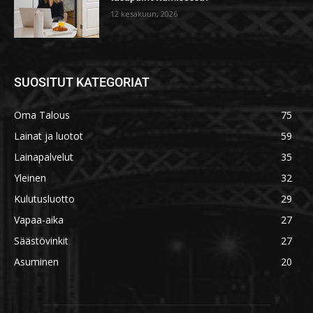
12 kesäkuun, 2026
SUOSITUT KATEGORIAT
Oma Talous
75
Lainat ja luotot
59
Lainapalvelut
35
Yleinen
32
Kulutusluotto
29
Vapaa-aika
27
Säästövinkit
27
Asuminen
20