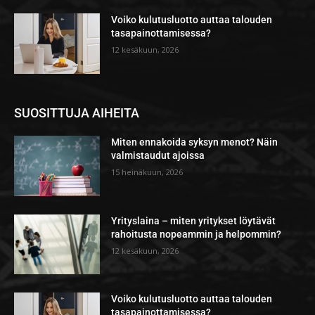
Voiko kulutusluotto auttaa talouden
tasapainottamisessa?
12 kesäkuun, 2026
SUOSITTUJA AIHEITA
Miten ennakoida syksyn menot? Näin
valmistaudut ajoissa
15 heinäkuun, 2026
Yrityslaina – miten yritykset löytävät
rahoitusta nopeammin ja helpommin?
12 kesäkuun, 2026
Voiko kulutusluotto auttaa talouden
tasapainottamisessa?