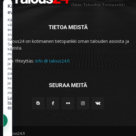
Oman Talouden Tietopankki
Käytämme
evästeitä
Käytämme
välttämättömiä
TIETOA MEISTÄ
evästeitä
sivuston
toimintaan.
Talous24 on kotimainen tietopankki oman talouden asioista ja
Suostumuksellasi
aiheista.
käytämme
myös
analytiikka-
Ota Yhteyttäs:
info @ talous24.fi
ja
markkinointievästeitä
palvelun
kehittämiseen
ja
SEURAA MEITÄ
mainonnan
mittaamiseen.
Lue
lisää
evästekäytännöstä.
Talous24.fi