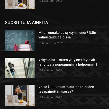
12 kesäkuun, 2026
SUOSITTUJA AIHEITA
Miten ennakoida syksyn menot? Näin
valmistaudut ajoissa
15 heinäkuun, 2026
Yrityslaina – miten yritykset löytävät
rahoitusta nopeammin ja helpommin?
12 kesäkuun, 2026
Voiko kulutusluotto auttaa talouden
tasapainottamisessa?
12 kesäkuun, 2026