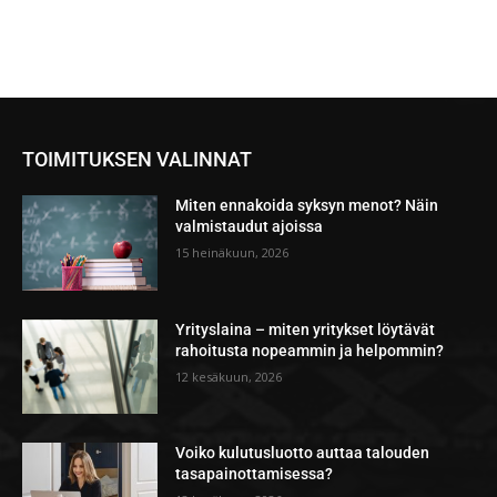
TOIMITUKSEN VALINNAT
Miten ennakoida syksyn menot? Näin
valmistaudut ajoissa
15 heinäkuun, 2026
Yrityslaina – miten yritykset löytävät
rahoitusta nopeammin ja helpommin?
12 kesäkuun, 2026
Voiko kulutusluotto auttaa talouden
tasapainottamisessa?