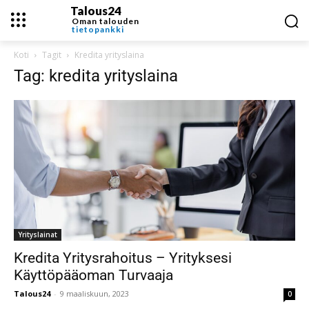
Talous24
Oman talouden
tietopankki
Koti
Tagit
Kredita yrityslaina
Tag: kredita yrityslaina
Yrityslainat
Kredita Yritysrahoitus – Yrityksesi
Käyttöpääoman Turvaaja
Talous24
-
9 maaliskuun, 2023
0