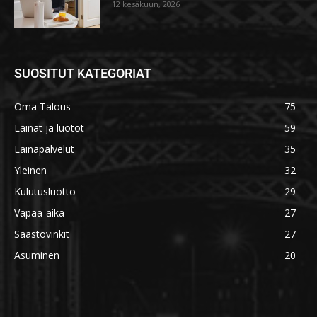
12 kesäkuun, 2026
SUOSITUT KATEGORIAT
Oma Talous
75
Lainat ja luotot
59
Lainapalvelut
35
Yleinen
32
Kulutusluotto
29
Vapaa-aika
27
Säästövinkit
27
Asuminen
20