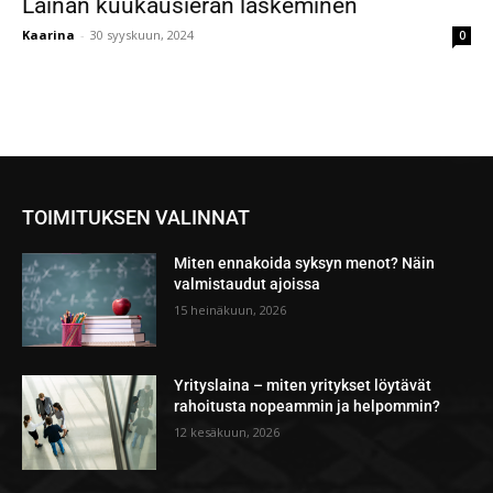
Lainan kuukausierän laskeminen
Kaarina
-
30 syyskuun, 2024
0
TOIMITUKSEN VALINNAT
Miten ennakoida syksyn menot? Näin
valmistaudut ajoissa
15 heinäkuun, 2026
Yrityslaina – miten yritykset löytävät
rahoitusta nopeammin ja helpommin?
12 kesäkuun, 2026