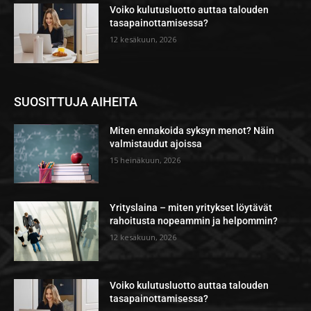
Voiko kulutusluotto auttaa talouden
tasapainottamisessa?
12 kesäkuun, 2026
SUOSITTUJA AIHEITA
Miten ennakoida syksyn menot? Näin
valmistaudut ajoissa
15 heinäkuun, 2026
Yrityslaina – miten yritykset löytävät
rahoitusta nopeammin ja helpommin?
12 kesäkuun, 2026
Voiko kulutusluotto auttaa talouden
tasapainottamisessa?