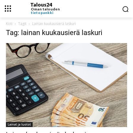
Talous24
Oman talouden
tietopankki
Koti
Tagit
Lainan kuukausierä laskuri
Tag: lainan kuukausierä laskuri
Lainat ja luotot