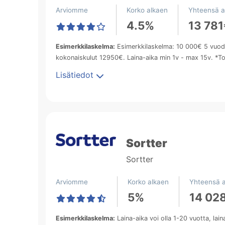
Arviomme
Korko alkaen
Yhteensä a
4.5%
13 781
Esimerkkilaskelma:
Esimerkkilaskelma: 10 000€ 5 vuode
kokonaiskulut 12950€. Laina-aika min 1v - max 15v. *T
Lisätiedot
Sortter
Sortter
Arviomme
Korko alkaen
Yhteensä a
5%
14 02
Esimerkkilaskelma:
Laina-aika voi olla 1-20 vuotta, la