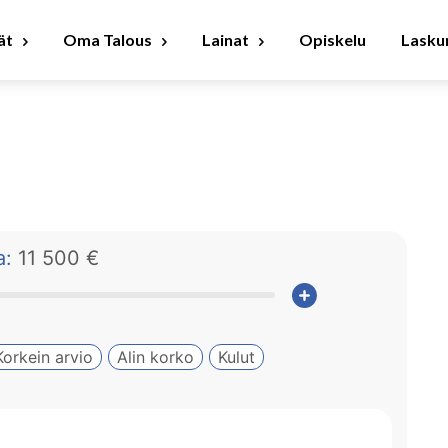
ät
Oma Talous
Lainat
Opiskelu
Laskur
:
11 500 €
Korkein arvio
Alin korko
Kulut