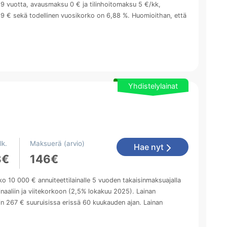
9 vuotta, avausmaksu 0 € ja tilinhoitomaksu 5 €/kk,
 € sekä todellinen vuosikorko on 6,88 %. Huomioithan, että
Yhdistelylainat
lk.
Maksuerä (arvio)
Hae nyt
3€
146€
o 10 000 € annuiteettilainalle 5 vuoden takaisinmaksuajalla
aaliin ja viitekorkoon (2,5% lokakuu 2025). Lainan
n 267 € suuruisissa erissä 60 kuukauden ajan. Lainan