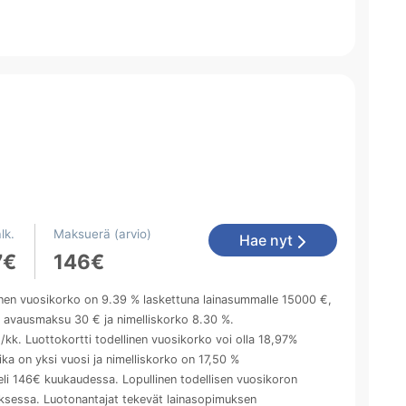
lk.
Maksuerä (arvio)
Hae nyt
7€
146€
inen vuosikorko on 9.39 % laskettuna lainasummalle 15000 €,
, avausmaksu 30 € ja nimelliskorko 8.30 %.
kk. Luottokortti todellinen vuosikorko voi olla 18,97%
ika on yksi vuosi ja nimelliskorko on 17,50 %
li 146€ kuukaudessa. Lopullinen todellisen vuosikoron
muksessa. Luotonantajat tekevät lainasopimuksen