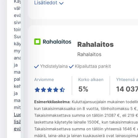
Käytämme
Lisätiedot
välttämättömiä
evästeitä
sivuston
toimintaan.
Suostumuksellasi
Rahalaitos
käytämme
myös
Rahalaitos
analytiikka-
ja
Yhdistelylaina
Kilpailuttaa pankit
markkinointievästeitä
palvelun
Arviomme
Korko alkaen
Yhteensä a
kehittämiseen
5%
14 03
ja
mainonnan
Esimerkkilaskelma:
Kuluttajansuojalain mukainen todell
mittaamiseen.
kun takaisinmaksuaika on 8 vuotta, tilinhoitomaksu 5 €
Lue
Takaisinmaksettava summa on tällöin 21087 €, eli 219 €/
lisää
laskettuna käytetylle lainalle 1500€, kun takaisinmaksua
evästekäytännöstä.
Takaisinmaksettava summa on tällöin yhteensä 1646 € e
määrä, laina-aika ja lainan kuukausierä ovat lainasopi