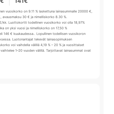
3€
141€
inen vuosikorko on 9.11 % laskettuna lainasummalle 20000 €,
€, avausmaksu 30 € ja nimelliskorko 8.30 %.
/kk. Luottokortti todellinen vuosikorko voi olla 18,97%
ika on yksi vuosi ja nimelliskorko on 17,50 %
i 146 € kuukaudessa.. Lopullinen todellisen vuosikoron
muksessa. Luotonantajat tekevät lainasopimuksen
orko voi vaihdella välillä 4,19 % – 20 % ja vuosittaiset
a vaihtelee 1–20 vuoden välillä. Tarjottavat lainasummat ovat