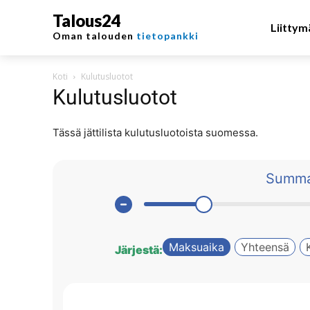
Talous24
Liittym
Oman talouden
tietopankki
Koti
Kulutusluotot
Kulutusluotot
Tässä jättilista kulutusluotoista suomessa.
Summa
Maksuaika
Yhteensä
Järjestä: