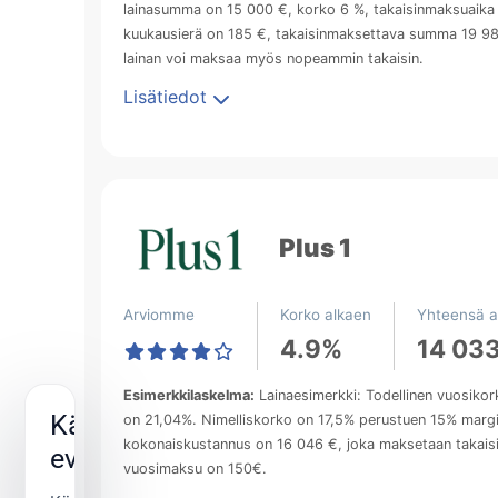
lainasumma on 15 000 €, korko 6 %, takaisinmaksuaika 
kuukausierä on 185 €, takaisinmaksettava summa 19 989
lainan voi maksaa myös nopeammin takaisin.
Lisätiedot
Plus 1
Arviomme
Korko alkaen
Yhteensä a
4.9%
14 03
Esimerkkilaskelma:
Lainaesimerkki: Todellinen vuosikork
Käytämme
on 21,04%. Nimelliskorko on 17,5% perustuen 15% margin
kokonaiskustannus on 16 046 €, joka maksetaan takaisi
evästeitä
vuosimaksu on 150€.