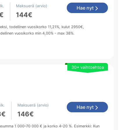
lk.
Maksuerä (arvio)
Hae nyt
€
144€
ksi, todellinen vuosikorko 11,21%, kulut 2950€,
odellinen vuosikorko min 4,00% - max 38%.
30+ vaihtoehtoa
lk.
Maksuerä (arvio)
Hae nyt
8€
146€
inasumma 1 000–70 000 € ja korko 4–20 %. Esimerkki: Kun