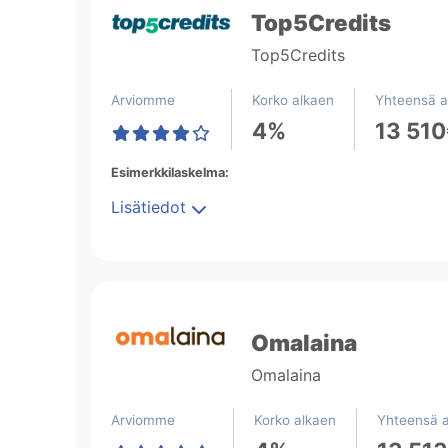
Top5Credits
Top5Credits
Arviomme
Korko alkaen
Yhteensä a
4%
13 51
Esimerkkilaskelma:
Lisätiedot
Omalaina
Omalaina
Arviomme
Korko alkaen
Yhteensä a