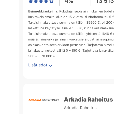
4%
13 51
Esimerkkilaskelma:
Kuluttajansuojalain mukainen todell
kun takaisinmaksuaika on 15 vuotta, tilinhoitomaksu 5 
Takaisinmaksettava summa on tällöin 35960 €, eli 200 €
laskettuna käytetylle lainalle 1500€, kun takaisinmaksua
Takaisinmaksettava summa on tällöin yhteensä 1646 € el
määrä, laina-aika ja lainan kuukausierä ovat lainasopi
asiakaskohtaiseen arvioon perustuen. Tarjottava nimellisk
lainakustannukset välillä 0 – 150 €. Tarjottava laina-aik
500 € – 70 000 €.
Lisätiedot
Arkadia Rahoitus
Arkadia Rahoitus