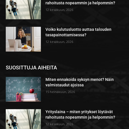
rahoitusta nopeammin ja helpommin?
12 kesäkuun, 2026
Voiko kulutusluotto auttaa talouden
tasapainottamisessa?
12 kesäkuun, 2026
SUOSITTUJA AIHEITA
Miten ennakoida syksyn menot? Näin
valmistaudut ajoissa
15 heinäkuun, 2026
Yrityslaina – miten yritykset löytävät
rahoitusta nopeammin ja helpommin?
12 kesäkuun, 2026