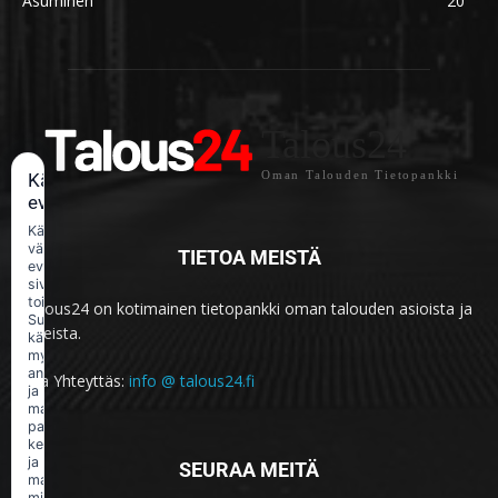
Asuminen
20
Talous24
Oman Talouden Tietopankki
Käytämme
evästeitä
Käytämme
välttämättömiä
TIETOA MEISTÄ
evästeitä
sivuston
toimintaan.
Talous24 on kotimainen tietopankki oman talouden asioista ja
Suostumuksellasi
aiheista.
käytämme
myös
analytiikka-
Ota Yhteyttäs:
info @ talous24.fi
ja
markkinointievästeitä
palvelun
kehittämiseen
ja
SEURAA MEITÄ
mainonnan
mittaamiseen.