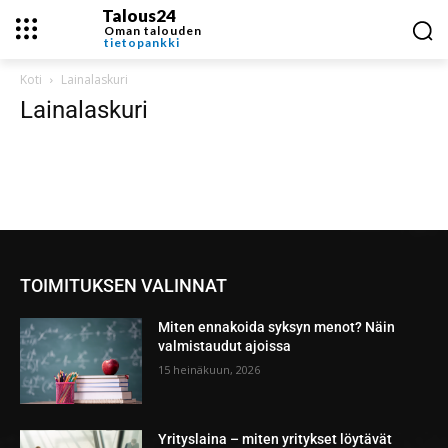
Talous24
Oman talouden
tietopankki
Koti
Lainalaskuri
Lainalaskuri
TOIMITUKSEN VALINNAT
Miten ennakoida syksyn menot? Näin
valmistaudut ajoissa
15 heinäkuun, 2026
Yrityslaina – miten yritykset löytävät