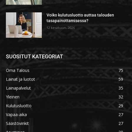
Voiko kulutusluotto auttaa talouden
tasapainottamisessa?
12 kesäkuun, 2026
SUOSITUT KATEGORIAT
Oma Talous
75
Lainat ja luotot
59
Lainapalvelut
35
Yleinen
32
Kulutusluotto
29
Vapaa-aika
27
Säästövinkit
27