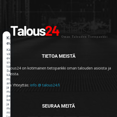
Talous24
Oman Talouden Tietopankki
Käytämme
evästeitä
Käytämme
välttämättömiä
TIETOA MEISTÄ
evästeitä
sivuston
toimintaan.
Talous24 on kotimainen tietopankki oman talouden asioista ja
Suostumuksellasi
aiheista.
käytämme
myös
analytiikka-
Ota Yhteyttäs:
info @ talous24.fi
ja
markkinointievästeitä
palvelun
kehittämiseen
ja
SEURAA MEITÄ
mainonnan
mittaamiseen.
Lue