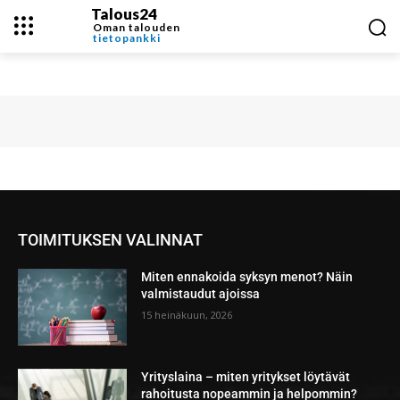
Talous24
Oman talouden
tietopankki
TOIMITUKSEN VALINNAT
Miten ennakoida syksyn menot? Näin
valmistaudut ajoissa
15 heinäkuun, 2026
Yrityslaina – miten yritykset löytävät
rahoitusta nopeammin ja helpommin?