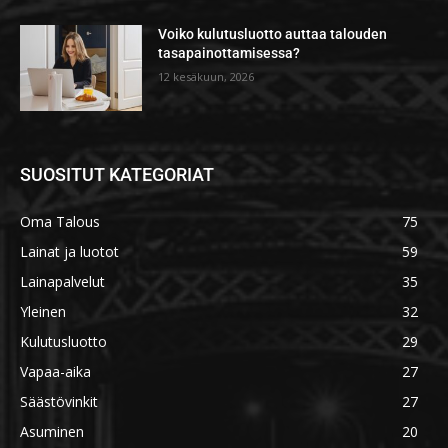
Voiko kulutusluotto auttaa talouden
tasapainottamisessa?
12 kesäkuun, 2026
SUOSITUT KATEGORIAT
Oma Talous
75
Lainat ja luotot
59
Lainapalvelut
35
Yleinen
32
Kulutusluotto
29
Vapaa-aika
27
Säästövinkit
27
Asuminen
20