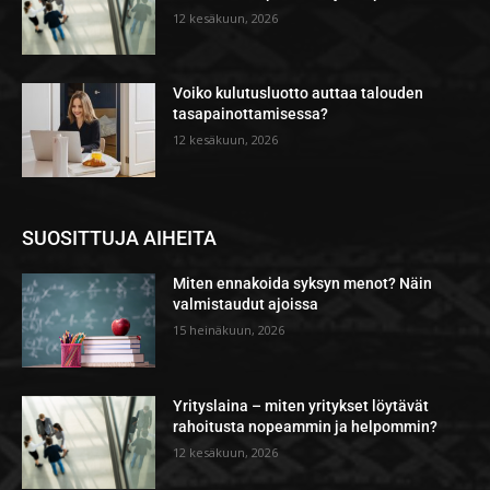
12 kesäkuun, 2026
Voiko kulutusluotto auttaa talouden
tasapainottamisessa?
12 kesäkuun, 2026
SUOSITTUJA AIHEITA
Miten ennakoida syksyn menot? Näin
valmistaudut ajoissa
15 heinäkuun, 2026
Yrityslaina – miten yritykset löytävät
rahoitusta nopeammin ja helpommin?
12 kesäkuun, 2026