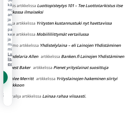
käytämme
Luottopisteytys 101 – Tee Luottotarkistus itse
Jukkis
artikkelissa
myös
verkossa ilmaiseksi
analytiikka-
ja
Yritysten kustannustuki nyt haettavissa
jaska
artikkelissa
markkinointievästeitä
palvelun
Mobiililiittymät vertailussa
Jakke
artikkelissa
kehittämiseen
ja
mainonnan
Yhdistelylaina – eli Lainojen Yhdistäminen
Kimmo
artikkelissa
mittaamiseen.
Lue
Candelaria Allen
Banken.fi Lainojen Yhdistäminen
artikkelissa
lisää
evästekäytännöstä.
Ernest Baker
Pienet yrityslainat suosittuja
artikkelissa
Ashlee Merritt
Yrityslainojen hakeminen siirtyi
artikkelissa
verkkoon
et
Lainaa rahaa viisaasti.
Vierailija
artikkelissa