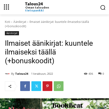
Talous24
Oman talouden
tietopankki
Koti
Äänikirjat
Ilmaiset äänikirjat: kuuntele ilmaiseksi täällä
(+bonuskoodit)
Äänikirjat
Ilmaiset äänikirjat: kuuntele
ilmaiseksi täällä
(+bonuskoodit)
By
Talous24
1 kesäkuun, 2022
436
0