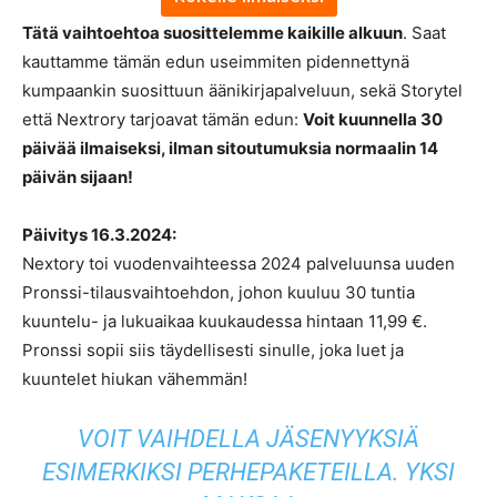
Tätä vaihtoehtoa suosittelemme kaikille alkuun
. Saat
kauttamme tämän edun useimmiten pidennettynä
kumpaankin suosittuun äänikirjapalveluun, sekä Storytel
että Nextrory tarjoavat tämän edun:
Voit kuunnella 30
päivää ilmaiseksi, ilman sitoutumuksia normaalin 14
päivän sijaan!
Päivitys 16.3.2024:
Nextory toi vuodenvaihteessa 2024 palveluunsa uuden
Pronssi-tilausvaihtoehdon, johon kuuluu 30 tuntia
kuuntelu- ja lukuaikaa kuukaudessa hintaan 11,99 €.
Pronssi sopii siis täydellisesti sinulle, joka luet ja
kuuntelet hiukan vähemmän!
VOIT VAIHDELLA JÄSENYYKSIÄ
ESIMERKIKSI PERHEPAKETEILLA. YKSI