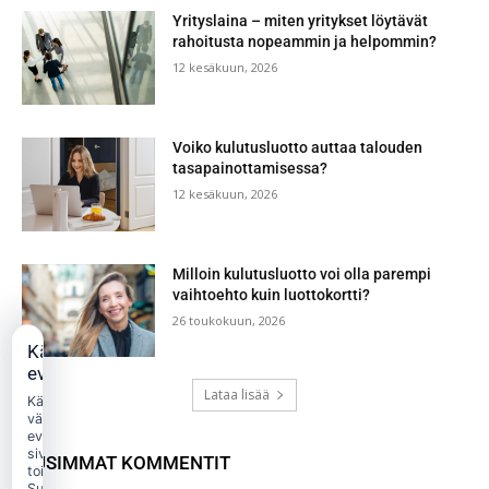
Yrityslaina – miten yritykset löytävät
rahoitusta nopeammin ja helpommin?
12 kesäkuun, 2026
Voiko kulutusluotto auttaa talouden
tasapainottamisessa?
12 kesäkuun, 2026
Milloin kulutusluotto voi olla parempi
vaihtoehto kuin luottokortti?
26 toukokuun, 2026
Käytämme
evästeitä
Lataa lisää
Käytämme
välttämättömiä
evästeitä
sivuston
UUSIMMAT KOMMENTIT
toimintaan.
Suostumuksellasi