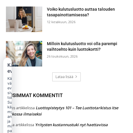
Voiko kulutusluotto auttaa talouden
tasapainottamisessa?
12 kesäkuun, 2026
Milloin kulutusluotto voi olla parempi
vaihtoehto kuin luottokortti?
26 toukokuun, 2026
Käytämme
evästeitä
Lataa lisää
Käytämme
välttämättömiä
evästeitä
sivuston
UUSIMMAT KOMMENTIT
toimintaan.
Suostumuksellasi
käytämme
Luottopisteytys 101 – Tee Luottotarkistus itse
Jukkis
artikkelissa
myös
verkossa ilmaiseksi
analytiikka-
ja
Yritysten kustannustuki nyt haettavissa
jaska
artikkelissa
markkinointievästeitä
palvelun