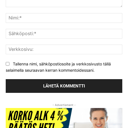
Kommentti:
Nim
Säh
Ver
Tallenna nimi, sähköpostiosoite ja verkkosivusto tällä
selaimella seuraavan kerran kommentoidessani.
- Advertisment -