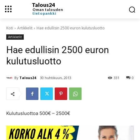
Talous24
Oman talouden
tietopankki
Koti
Artikkelit
Hae edullisin 2500 euron kulutusluotto
Artikkelit
Hae edullisin 2500 euron
kulutusluotto
By
Talous24
30 huhtikuun, 2013
331
0
Kulutusluottoa 500€ – 2500€