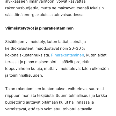
älykkääseen ilmanvaihtoon, voivat kasvattaa
rakennusbudjettia, mutta ne maksavat itsensä takaisin
säästöinä energiakuluissa tulevaisuudessa.
Viimeistelytyöt ja piharakentaminen
Sisätilojen viimeistely, kuten lattiat, seinät ja
keittiökalusteet, muodostavat noin 20–30 %
kokonaiskustannuksista.
Piharakentaminen
, kuten aidat,
terassit ja pihan maisemointi, lisäävät projektin
loppuvaiheen kuluja, mutta viimeistelevät talon ulkonäön
ja toiminnallisuuden.
Talon rakentamisen kustannukset vaihtelevat suuresti
riippuen monista tekijöistä. Suunnitelmallisuus ja tarkka
budjetointi auttavat pitämään kulut hallinnassa ja
varmistavat, että talo valmistuu toivotulla tavalla.