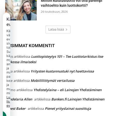
Milloin kulutusluotto voi olla parempi
vaihtoehto kuin luottokortti?
26 toukokuun, 2026
Käytämme
evästeitä
Lataa lisää
Käytämme
välttämättömiä
evästeitä
sivuston
UUSIMMAT KOMMENTIT
toimintaan.
Suostumuksellasi
käytämme
Luottopisteytys 101 – Tee Luottotarkistus itse
Jukkis
artikkelissa
myös
verkossa ilmaiseksi
analytiikka-
ja
Yritysten kustannustuki nyt haettavissa
jaska
artikkelissa
markkinointievästeitä
palvelun
Mobiililiittymät vertailussa
Jakke
artikkelissa
kehittämiseen
ja
mainonnan
Yhdistelylaina – eli Lainojen Yhdistäminen
Kimmo
artikkelissa
mittaamiseen.
Lue
Candelaria Allen
Banken.fi Lainojen Yhdistäminen
artikkelissa
lisää
evästekäytännöstä.
Ernest Baker
Pienet yrityslainat suosittuja
artikkelissa