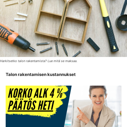
Harkitsetko talon rakentamista? Lue mitä se maksaa.
Talon rakentamisen kustannukset