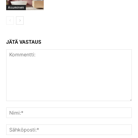
Asuminen
JÄTÄ VASTAUS
Kommentti:
Nim
Säh