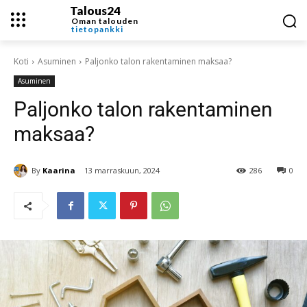
Talous24
Oman talouden
tietopankki
Koti
Asuminen
Paljonko talon rakentaminen maksaa?
Asuminen
Paljonko talon rakentaminen
maksaa?
By
Kaarina
13 marraskuun, 2024
286
0