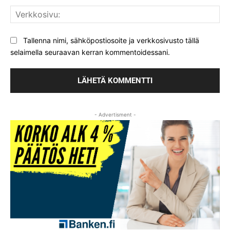
Ver
Tallenna nimi, sähköpostiosoite ja verkkosivusto tällä
selaimella seuraavan kerran kommentoidessani.
- Advertisment -