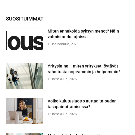
SUOSITUIMMAT
Miten ennakoida syksyn menot? Näin
valmistaudut ajoissa
15 heinäkuun, 2026
Yrityslaina – miten yritykset löytävät
rahoitusta nopeammin ja helpommin?
12 kesäkuun, 2026
Voiko kulutusluotto auttaa talouden
tasapainottamisessa?
12 kesäkuun, 2026