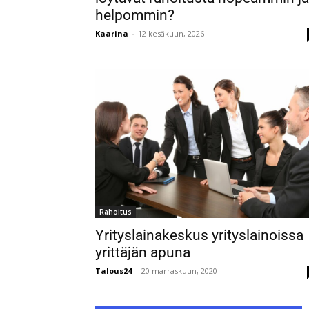
helpommin?
Kaarina
-
12 kesäkuun, 2026
Rahoitus
Yrityslainakeskus yrityslainoissa
yrittäjän apuna
Talous24
-
20 marraskuun, 2020