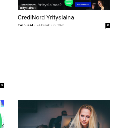
Yrityslainat
CrediNord Yrityslaina
Talous24
-
24 kesäkuun, 2020
0
0