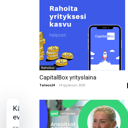
Rahoitus
CapitalBox yrityslaina
Talous24
-
14 syyskuun, 2020
Käytämme
evästeitä