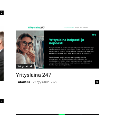
0
Yrityslainat
Yrityslaina 247
Talous24
-
24 syyskuun, 2020
0
0