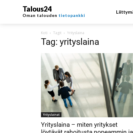
Talous24
Liittym
Oman talouden
tietopankki
Koti
Tagit
Yrityslaina
Tag: yrityslaina
Yrityslainat
Yrityslaina – miten yritykset
löytävät rahoitusta nopeammin ja