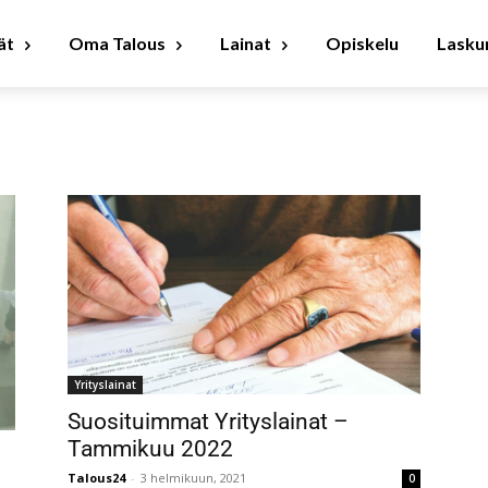
ät
Oma Talous
Lainat
Opiskelu
Laskur
Yrityslainat
Suosituimmat Yrityslainat –
Tammikuu 2022
Talous24
-
3 helmikuun, 2021
0