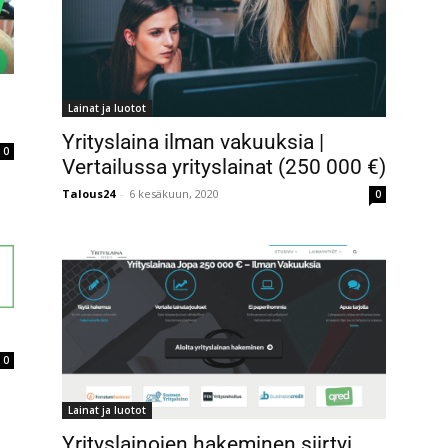
Lainat ja luotot
Yrityslaina ilman vakuuksia |
0
Vertailussa yrityslainat (250 000 €)
Talous24
-
6 kesäkuun, 2020
0
0
Lainat ja luotot
Yrityslainojen hakeminen siirtyi