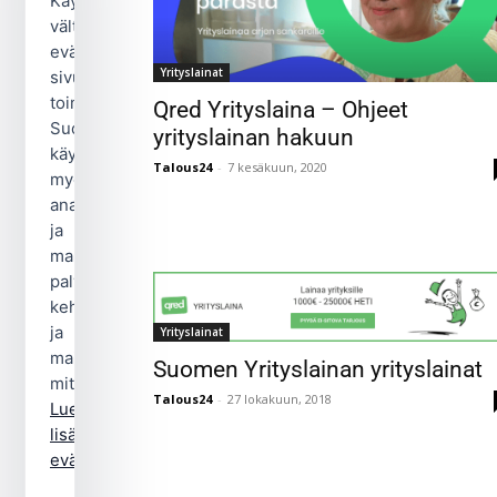
Käytämme
välttämättömiä
evästeitä
Yrityslainat
sivuston
toimintaan.
Qred Yrityslaina – Ohjeet
Suostumuksellasi
yrityslainan hakuun
käytämme
Talous24
-
7 kesäkuun, 2020
myös
analytiikka-
ja
markkinointievästeitä
palvelun
kehittämiseen
ja
Yrityslainat
mainonnan
Suomen Yrityslainan yrityslainat
mittaamiseen.
Talous24
-
27 lokakuun, 2018
Lue
lisää
evästekäytännöstä.