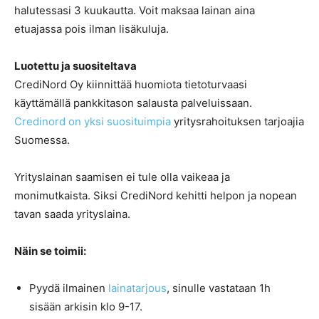
halutessasi 3 kuukautta. Voit maksaa lainan aina
etuajassa pois ilman lisäkuluja.
Luotettu ja suositeltava
CrediNord Oy kiinnittää huomiota tietoturvaasi
käyttämällä pankkitason salausta palveluissaan.
Credinord on yksi suosituimpia
yritysrahoituksen tarjoajia
Suomessa.
Yrityslainan saamisen ei tule olla vaikeaa ja
monimutkaista. Siksi CrediNord kehitti helpon ja nopean
tavan saada yrityslaina.
Näin se toimii:
Pyydä ilmainen
lainatarjous
, sinulle vastataan 1h
sisään arkisin klo 9-17.