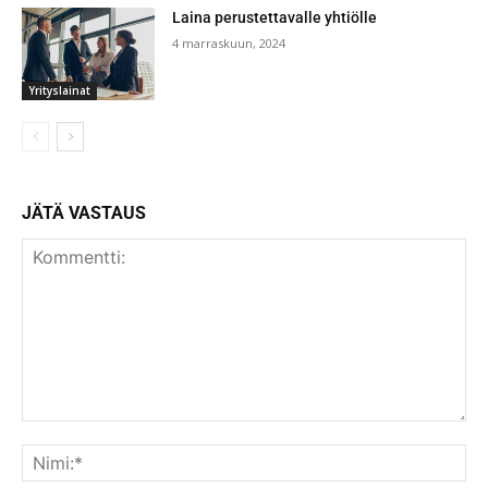
Laina perustettavalle yhtiölle
4 marraskuun, 2024
Yrityslainat
JÄTÄ VASTAUS
Kommentti:
Nim