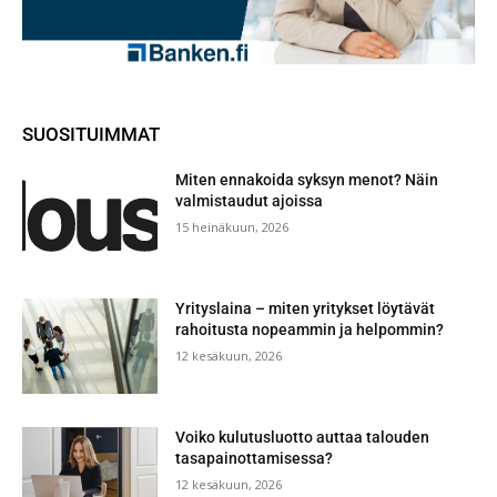
SUOSITUIMMAT
Miten ennakoida syksyn menot? Näin
valmistaudut ajoissa
15 heinäkuun, 2026
Yrityslaina – miten yritykset löytävät
rahoitusta nopeammin ja helpommin?
12 kesäkuun, 2026
Voiko kulutusluotto auttaa talouden
tasapainottamisessa?
12 kesäkuun, 2026