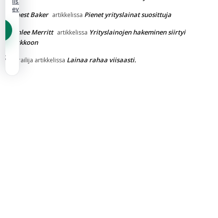
lisää
evästekäytännöstä.
Ernest Baker
Pienet yrityslainat suosittuja
artikkelissa
Ashlee Merritt
Yrityslainojen hakeminen siirtyi
artikkelissa
verkkoon
et
Lainaa rahaa viisaasti.
Vierailija
artikkelissa