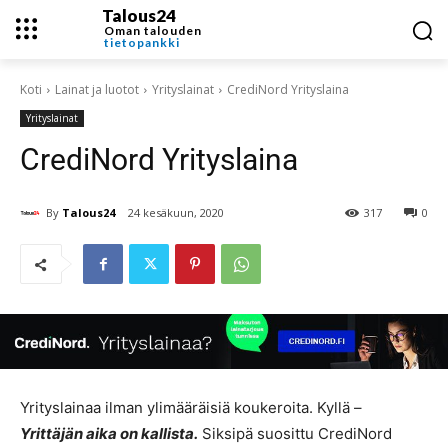
Talous24
Oman talouden
tietopankki
Koti
Lainat ja luotot
Yrityslainat
CrediNord Yrityslaina
Yrityslainat
CrediNord Yrityslaina
By
Talous24
24 kesäkuun, 2020
317
0
Yrityslainaa ilman ylimääräisiä koukeroita. Kyllä –
Yrittäjän aika on kallista.
Siksipä suosittu CrediNord