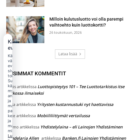
Milloin kulutusluotto voi olla parempi
vaihtoehto kuin luottokortti?
26 toukokuun, 2026
Käytämme
evästeitä
Lataa lisää
Käytämme
välttämättömiä
evästeitä
sivuston
UUSIMMAT KOMMENTIT
toimintaan.
Suostumuksellasi
käytämme
Luottopisteytys 101 – Tee Luottotarkistus itse
Jukkis
artikkelissa
myös
verkossa ilmaiseksi
analytiikka-
ja
Yritysten kustannustuki nyt haettavissa
jaska
artikkelissa
markkinointievästeitä
palvelun
Mobiililiittymät vertailussa
Jakke
artikkelissa
kehittämiseen
ja
mainonnan
Yhdistelylaina – eli Lainojen Yhdistäminen
Kimmo
artikkelissa
mittaamiseen.
Lue
Candelaria Allen
Banken.fi Lainojen Yhdistäminen
artikkelissa