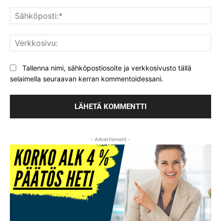
Säh
Ver
Tallenna nimi, sähköpostiosoite ja verkkosivusto tällä
selaimella seuraavan kerran kommentoidessani.
- Advertisment -