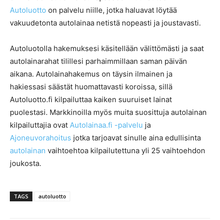
Autoluotto
on palvelu niille, jotka haluavat löytää
vakuudetonta autolainaa netistä nopeasti ja joustavasti.
Autoluotolla hakemuksesi käsitellään välittömästi ja saat
autolainarahat tilillesi parhaimmillaan saman päivän
aikana. Autolainahakemus on täysin ilmainen ja
hakiessasi säästät huomattavasti koroissa, sillä
Autoluotto.fi kilpailuttaa kaiken suuruiset lainat
puolestasi. Markkinoilla myös muita suosittuja autolainan
kilpailuttajia ovat
Autolainaa.fi -palvelu
ja
Ajoneuvorahoitus
jotka tarjoavat sinulle aina edullisinta
autolainan
vaihtoehtoa kilpailutettuna yli 25 vaihtoehdon
joukosta.
TAGS
autoluotto