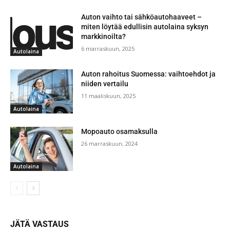
Auton vaihto tai sähköautohaaveet –
miten löytää edullisin autolaina syksyn
markkinoilta?
6 marraskuun, 2025
Autolaina
Auton rahoitus Suomessa: vaihtoehdot ja
niiden vertailu
11 maaliskuun, 2025
Autolaina
Mopoauto osamaksulla
26 marraskuun, 2024
Autolaina
JÄTÄ VASTAUS