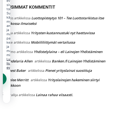
evästeitä
sivuston
UUSIMMAT KOMMENTIT
toimintaan.
Suostumuksellasi
käytämme
Luottopisteytys 101 – Tee Luottotarkistus itse
Jukkis
artikkelissa
myös
verkossa ilmaiseksi
analytiikka-
ja
Yritysten kustannustuki nyt haettavissa
jaska
artikkelissa
markkinointievästeitä
palvelun
Mobiililiittymät vertailussa
Jakke
artikkelissa
kehittämiseen
ja
mainonnan
Yhdistelylaina – eli Lainojen Yhdistäminen
Kimmo
artikkelissa
mittaamiseen.
Lue
Candelaria Allen
Banken.fi Lainojen Yhdistäminen
artikkelissa
lisää
evästekäytännöstä.
Ernest Baker
Pienet yrityslainat suosittuja
artikkelissa
Ashlee Merritt
Yrityslainojen hakeminen siirtyi
artikkelissa
verkkoon
et
Lainaa rahaa viisaasti.
Vierailija
artikkelissa