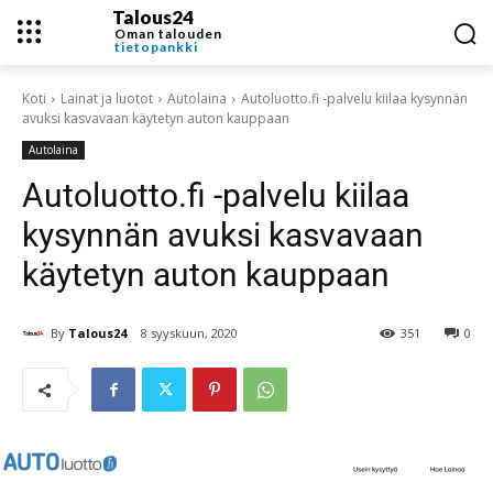
Talous24
Oman talouden
tietopankki
Koti
Lainat ja luotot
Autolaina
Autoluotto.fi -palvelu kiilaa kysynnän
avuksi kasvavaan käytetyn auton kauppaan
Autolaina
Autoluotto.fi -palvelu kiilaa
kysynnän avuksi kasvavaan
käytetyn auton kauppaan
By
Talous24
8 syyskuun, 2020
351
0