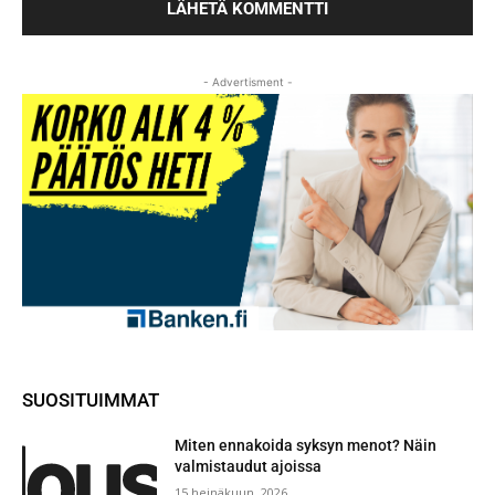
- Advertisment -
SUOSITUIMMAT
Miten ennakoida syksyn menot? Näin
valmistaudut ajoissa
15 heinäkuun, 2026