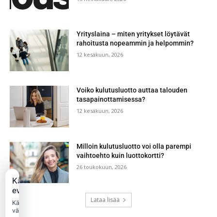
Yrityslaina – miten yritykset löytävät
rahoitusta nopeammin ja helpommin?
12 kesäkuun, 2026
Voiko kulutusluotto auttaa talouden
tasapainottamisessa?
12 kesäkuun, 2026
Milloin kulutusluotto voi olla parempi
vaihtoehto kuin luottokortti?
26 toukokuun, 2026
Käytämme
evästeitä
Lataa lisää
Käytämme
välttämättömiä