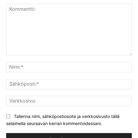
Kommentti:
Nim
Säh
Ver
Tallenna nimi, sähköpostiosoite ja verkkosivusto tällä
selaimella seuraavan kerran kommentoidessani.