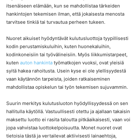
itsenäiseen elämään, kun se mahdollistaa tärkeiden
hankintojen tekemisen ilman, että jokaisesta menosta
tarvitsee tinkiä tai turvautua perheen tukeen.
Nuoret aikuiset hyödyntävät kulutusluottoja tyypillisesti
kodin perustamiskuluihin, kuten huonekaluihin,
kodinkoneisiin tai työvälineisiin. Myös liikkumistarpeet,
kuten
auton hankinta
työmatkojen vuoksi, ovat yleisiä
syitä hakea rahoitusta. Usein kyse ei ole ylellisyydestä
vaan käytännön tarpeista, joiden ratkaiseminen
mahdollistaa opiskelun tai työn tekemisen sujuvammin.
Suurin merkitys kulutusluoton hyödyllisyydessä on sen
hallitulla käytöllä. Vastuullisesti otettu ja ajallaan takaisin
maksettu luotto ei rasita taloutta pitkäaikaisesti, vaan voi
jopa vahvistaa luottokelpoisuutta. Monet nuoret ovat
tietoisia tästä ja vertailevat aktiivisesti lainaehtoja,