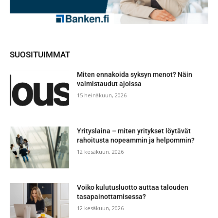
SUOSITUIMMAT
Miten ennakoida syksyn menot? Näin
valmistaudut ajoissa
15 heinäkuun, 2026
Yrityslaina – miten yritykset löytävät
rahoitusta nopeammin ja helpommin?
12 kesäkuun, 2026
Voiko kulutusluotto auttaa talouden
tasapainottamisessa?
12 kesäkuun, 2026