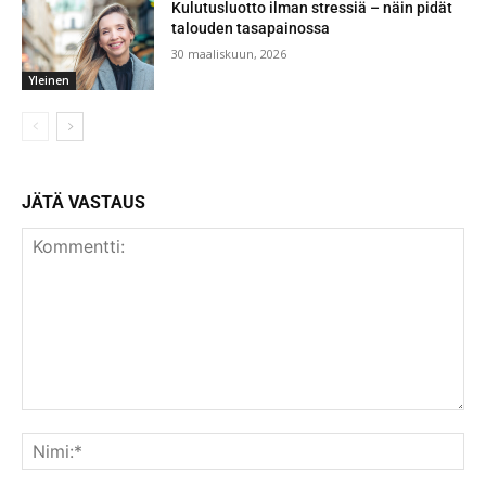
Kulutusluotto ilman stressiä – näin pidät
talouden tasapainossa
30 maaliskuun, 2026
Yleinen
JÄTÄ VASTAUS
Kommentti:
Nim