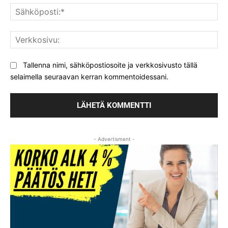
Säh
Ver
Tallenna nimi, sähköpostiosoite ja verkkosivusto tällä
selaimella seuraavan kerran kommentoidessani.
- Advertisment -