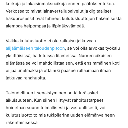
korkoja ja takaisinmaksuaikoja ennen päätöksentekoa.
Verkossa toimivat lainavertailupalvelut ja digitaaliset
hakuprosessit ovat tehneet kulutusluottojen hakemisesta
aiempaa helpompaa ja läpinäkyvämpää.
Vaikka kulutusluotto ei ole ratkaisu jatkuvaan
alijäämäiseen taloudenpitoon
, se voi olla arvokas työkalu
yksittäisissä, harkituissa tilanteissa. Nuoren aikuisen
elämässä se voi mahdollistaa sen, että ensimmäinen koti
ei jää unelmaksi ja että arki pääsee rullaamaan ilman
jatkuvaa rahahuolta.
Taloudellinen itsenäistyminen on tärkeä askel
aikuisuuteen. Kun siihen liittyvät rahoitustarpeet
hoidetaan suunnitelmallisesti ja vastuullisesti, voi
kulutusluotto toimia tukipilarina uuden elämänvaiheen
rakentamisessa.