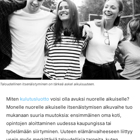
Taloudellinen itsenäistyminen on tärkeä askel aikuisuuteen.
Miten
kulutusluotto
voisi olla avuksi nuorelle aikuiselle?
Monelle nuorelle aikuiselle itsenäistymisen alkuvaihe tuo
mukanaan suuria muutoksia: ensimmäinen oma koti,
opintojen aloittaminen uudessa kaupungissa tai
työelämään siirtyminen. Uuteen elämänvaiheeseen liittyy
usein myös merkittäviä taloudellisia tarpeita, kuten