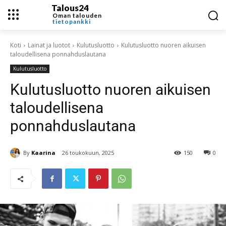
Talous24
Oman talouden
tietopankki
Koti
Lainat ja luotot
Kulutusluotto
Kulutusluotto nuoren aikuisen
taloudellisena ponnahduslautana
Kulutusluotto
Kulutusluotto nuoren aikuisen
taloudellisena
ponnahduslautana
By
Kaarina
26 toukokuun, 2025
150
0