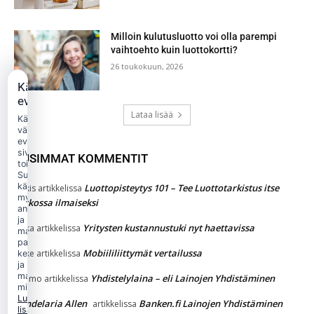
Milloin kulutusluotto voi olla parempi
vaihtoehto kuin luottokortti?
26 toukokuun, 2026
Käytämme
evästeitä
Lataa lisää
Käytämme
välttämättömiä
evästeitä
sivuston
UUSIMMAT KOMMENTIT
toimintaan.
Suostumuksellasi
käytämme
Luottopisteytys 101 – Tee Luottotarkistus itse
Jukkis
artikkelissa
myös
verkossa ilmaiseksi
analytiikka-
ja
Yritysten kustannustuki nyt haettavissa
jaska
artikkelissa
markkinointievästeitä
palvelun
Mobiililiittymät vertailussa
Jakke
artikkelissa
kehittämiseen
ja
mainonnan
Yhdistelylaina – eli Lainojen Yhdistäminen
Kimmo
artikkelissa
mittaamiseen.
Lue
Candelaria Allen
Banken.fi Lainojen Yhdistäminen
artikkelissa
lisää