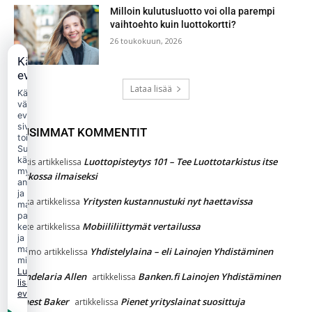
Milloin kulutusluotto voi olla parempi
vaihtoehto kuin luottokortti?
26 toukokuun, 2026
Käytämme
evästeitä
Lataa lisää
Käytämme
välttämättömiä
evästeitä
sivuston
UUSIMMAT KOMMENTIT
toimintaan.
Suostumuksellasi
käytämme
Luottopisteytys 101 – Tee Luottotarkistus itse
Jukkis
artikkelissa
myös
verkossa ilmaiseksi
analytiikka-
ja
Yritysten kustannustuki nyt haettavissa
jaska
artikkelissa
markkinointievästeitä
palvelun
Mobiililiittymät vertailussa
Jakke
artikkelissa
kehittämiseen
ja
mainonnan
Yhdistelylaina – eli Lainojen Yhdistäminen
Kimmo
artikkelissa
mittaamiseen.
Lue
Candelaria Allen
Banken.fi Lainojen Yhdistäminen
artikkelissa
lisää
evästekäytännöstä.
Ernest Baker
Pienet yrityslainat suosittuja
artikkelissa