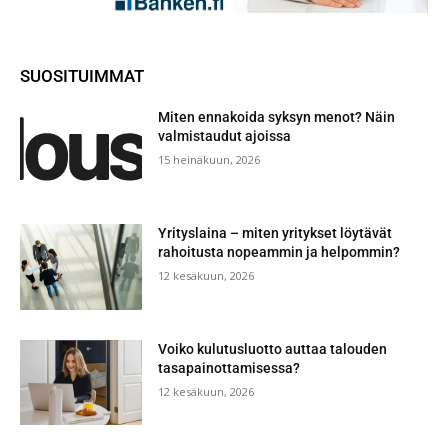
SUOSITUIMMAT
Miten ennakoida syksyn menot? Näin
valmistaudut ajoissa
15 heinäkuun, 2026
Yrityslaina – miten yritykset löytävät
rahoitusta nopeammin ja helpommin?
12 kesäkuun, 2026
Voiko kulutusluotto auttaa talouden
tasapainottamisessa?
12 kesäkuun, 2026