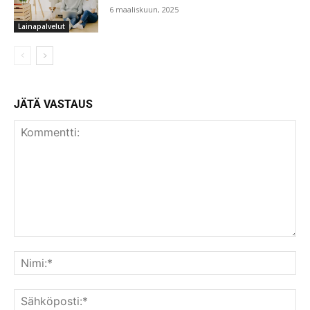
6 maaliskuun, 2025
Lainapalvelut
JÄTÄ VASTAUS
Kommentti:
Nim
Säh