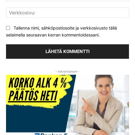
Ver
Tallenna nimi, sähköpostiosoite ja verkkosivusto tällä
selaimella seuraavan kerran kommentoidessani.
- Advertisment -