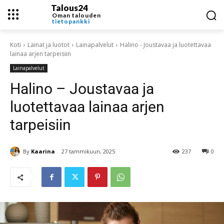
Talous24
Oman talouden
tietopankki
Koti
Lainat ja luotot
Lainapalvelut
Halino - Joustavaa ja luotettavaa
lainaa arjen tarpeisiin
Lainapalvelut
Halino – Joustavaa ja
luotettavaa lainaa arjen
tarpeisiin
By
Kaarina
27 tammikuun, 2025
237
0