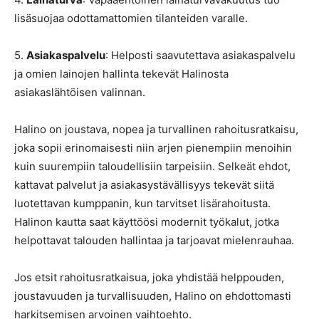
lisäsuojaa odottamattomien tilanteiden varalle.
5.
Asiakaspalvelu
: Helposti saavutettava asiakaspalvelu
ja omien lainojen hallinta tekevät Halinosta
asiakaslähtöisen valinnan.
Halino on joustava, nopea ja turvallinen rahoitusratkaisu,
joka sopii erinomaisesti niin arjen pienempiin menoihin
kuin suurempiin taloudellisiin tarpeisiin. Selkeät ehdot,
kattavat palvelut ja asiakasystävällisyys tekevät siitä
luotettavan kumppanin, kun tarvitset lisärahoitusta.
Halinon kautta saat käyttöösi modernit työkalut, jotka
helpottavat talouden hallintaa ja tarjoavat mielenrauhaa.
Jos etsit rahoitusratkaisua, joka yhdistää helppouden,
joustavuuden ja turvallisuuden, Halino on ehdottomasti
harkitsemisen arvoinen vaihtoehto.