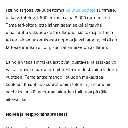
Halino tarjoaa vakuudettomia
kulutusluottoja
summille,
jotka vaihtelevat 500 eurosta aina 6 000 euroon asti.
Tämä tarkoittaa, että lainan saamiseksi ei tarvita
omaisuutta vakuudeksi tai ulkopuolisia takaajia. Tämä
tekee lainan hakemisesta nopeaa ja vaivatonta, mikä on
tärkeää etenkin silloin, kun rahantarve on äkillinen.
Lainojen takaisinmaksuajat ovat joustavia, ja asiakas voi
valita sopivan maksuajan yhdestä vuodesta aina viiteen
vuoteen. Tämä antaa mahdollisuuden mukauttaa
kuukausittaiset maksuerät omiin tuloihin ja menoihin
sopiviksi, mikä helpottaa talouden hallintaa pitkällä
aikavälillä.
Nopea ja helppo lainaprosessi