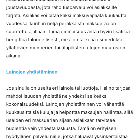
joustavuudesta, jota rahoituspalvelu voi asiakkaille
tarjota. Asiakas voi pitää kaksi maksuvapaata kuukautta
vuodessa, kunhan neljä peräkkäistä maksuerää on
suoritettu ajallaan. Tämä ominaisuus antaa hyvin lisätilaa
hengittää taloudellisesti, mikä on tärkeää esimerkiksi
yllättävien menoerien tai tilapäisten tulojen muutosten
aikana.
Lainojen yhdistäminen
Jos sinulla on useita eri lainoja tai luottoja, Halino tarjoaa
mahdollisuuden yhdistää ne yhdeksi selkeäksi
kokonaisuudeksi. Lainojen yhdistäminen voi vähentää
kuukausittaisia kuluja ja helpottaa maksujen hallintaa, sillä
useiden eri maksuerien sijaan asiakkaan tarvitsee
huolehtia vain yhdestä laskusta. Tämä on erityisen
hyödyllinen palvelu niille, jotka haluavat yksinkertaistaa