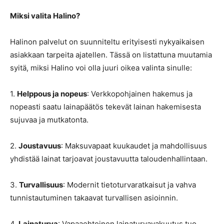
Miksi valita Halino?
Halinon palvelut on suunniteltu erityisesti nykyaikaisen
asiakkaan tarpeita ajatellen. Tässä on listattuna muutamia
syitä, miksi Halino voi olla juuri oikea valinta sinulle:
1.
Helppous ja nopeus
: Verkkopohjainen hakemus ja
nopeasti saatu lainapäätös tekevät lainan hakemisesta
sujuvaa ja mutkatonta.
2.
Joustavuus
: Maksuvapaat kuukaudet ja mahdollisuus
yhdistää lainat tarjoavat joustavuutta taloudenhallintaan.
3.
Turvallisuus
: Modernit tietoturvaratkaisut ja vahva
tunnistautuminen takaavat turvallisen asioinnin.
4.
Lainaturva
: Vapaaehtoinen lainaturvavakuutus tuo