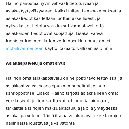
Halino panostaa hyvin vahvasti tietoturvaan ja
asiakastyytyväisyyteen. Kaikki tulleet lainahakemukset ja
asiakastiedot käsitellään luottamuksellisesti, ja
nykyaikaiset tietoturvaratkaisut varmistavat, että
asiakkaiden tiedot ovat suojattuja. Lisäksi vahva
tunnistautuminen, kuten verkkopankkitunnusten tai
mobiilivarmenteen
käyttö, takaa turvallisen asioinnin.
Asiakaspalvelu ja omat sivut
Halinon oma asiakaspalvelu on helposti tavoitettavissa, ja
asiakkaat voivat saada apua niin puhelimitse kuin
sähköpostitse. Lisäksi Halino tarjoaa asiakkailleen omat
verkkosivut, joiden kautta voi hallinnoida lainojaan,
tarkastella lainojen maksuaikatauluja ja olla yhteydessä
asiakaspalveluun. Tämä itsepalvelukanava tekee lainojen
hallinnasta joustavaa ja vaivatonta.