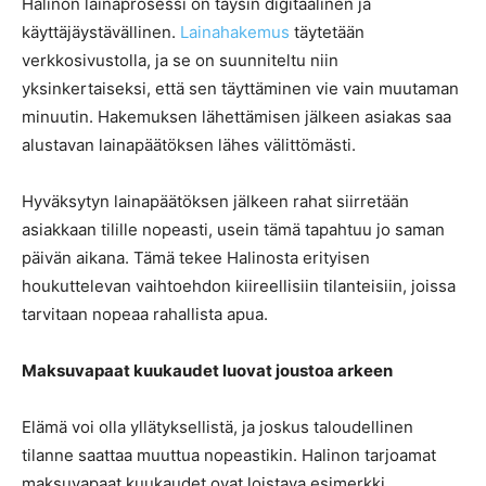
Halinon lainaprosessi on täysin digitaalinen ja
käyttäjäystävällinen.
Lainahakemus
täytetään
verkkosivustolla, ja se on suunniteltu niin
yksinkertaiseksi, että sen täyttäminen vie vain muutaman
minuutin. Hakemuksen lähettämisen jälkeen asiakas saa
alustavan lainapäätöksen lähes välittömästi.
Hyväksytyn lainapäätöksen jälkeen rahat siirretään
asiakkaan tilille nopeasti, usein tämä tapahtuu jo saman
päivän aikana. Tämä tekee Halinosta erityisen
houkuttelevan vaihtoehdon kiireellisiin tilanteisiin, joissa
tarvitaan nopeaa rahallista apua.
Maksuvapaat kuukaudet luovat joustoa arkeen
Elämä voi olla yllätyksellistä, ja joskus taloudellinen
tilanne saattaa muuttua nopeastikin. Halinon tarjoamat
maksuvapaat kuukaudet ovat loistava esimerkki