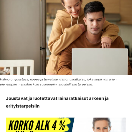
Halino on joustava, nopea ja turvallinen rahoitusratkaisu, joka sopii niin arjen
pienempiin menoihin kuin suurempiin taloudellisiin tarpeisiin.
Joustavat ja luotettavat lainaratkaisut arkeen ja
erityistarpeisiin