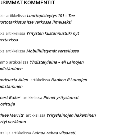
USIMMAT KOMMENTIT
Luottopisteytys 101 – Tee
kkis
artikkelissa
ottotarkistus itse verkossa ilmaiseksi
Yritysten kustannustuki nyt
ska
artikkelissa
ettavissa
Mobiililiittymät vertailussa
kke
artikkelissa
Yhdistelylaina – eli Lainojen
immo
artikkelissa
hdistäminen
ndelaria Allen
Banken.fi Lainojen
artikkelissa
hdistäminen
nest Baker
Pienet yrityslainat
artikkelissa
osittuja
hlee Merritt
Yrityslainojen hakeminen
artikkelissa
irtyi verkkoon
Lainaa rahaa viisaasti.
erailija
artikkelissa