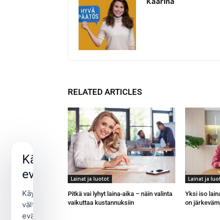
Kaarina
RELATED ARTICLES
Käytämme
evästeitä
Lainat ja luotot
Lainat ja luo
Käytämme
Pitkä vai lyhyt laina-aika – näin valinta
Yksi iso lain
vaikuttaa kustannuksiin
on järkeväm
välttämättömiä
evästeitä