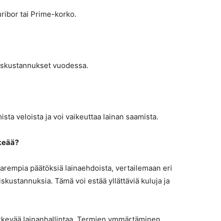
ribor tai Prime-korko.
aiskustannukset vuodessa.
ta veloista ja voi vaikeuttaa lainan saamista.
keää?
rempia päätöksiä lainaehdoista, vertailemaan eri
kustannuksia. Tämä voi estää yllättäviä kuluja ja
ärkevää lainanhallintaa. Termien ymmärtäminen