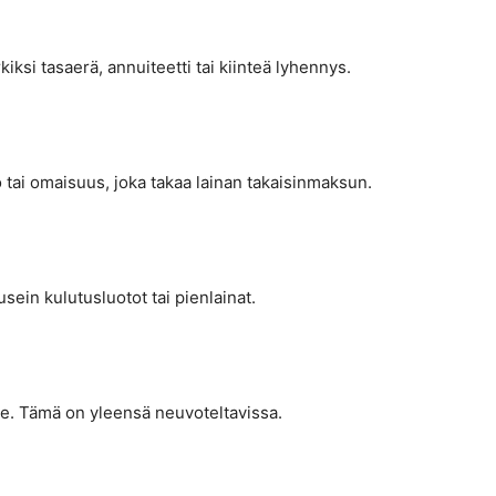
kiksi tasaerä, annuiteetti tai kiinteä lyhennys.
ö tai omaisuus, joka takaa lainan takaisinmaksun.
usein kulutusluotot tai pienlainat.
le. Tämä on yleensä neuvoteltavissa.