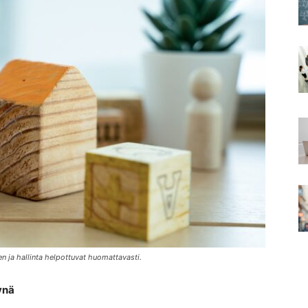
n ja hallinta helpottuvat huomattavasti.
ynä