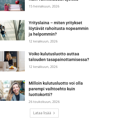
15 heinäkuun, 2026
Yrityslaina – miten yritykset
löytävät rahoitusta nopeammin
ja helpommin?
12 kesäkuun, 2026
Voiko kulutusluotto auttaa
talouden tasapainottamisessa?
12 kesäkuun, 2026
Milloin kulutusluotto voi olla
parempi vaihtoehto kuin
luottokortti?
26 toukokuun, 2026
Lataa lisää