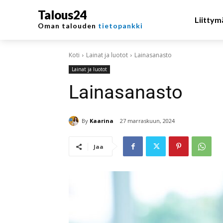
Talous24
Liittym
Oman talouden
tietopankki
Koti
Lainat ja luotot
Lainasanasto
Lainat ja luotot
Lainasanasto
By
Kaarina
27 marraskuun, 2024
Jaa