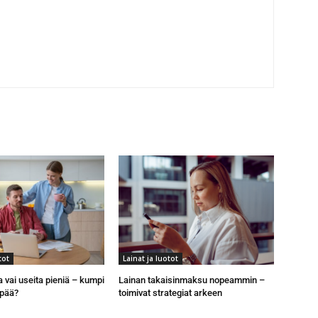
tot
Lainat ja luotot
a vai useita pieniä – kumpi
Lainan takaisinmaksu nopeammin –
pää?
toimivat strategiat arkeen