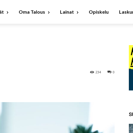
ät
Oma Talous
Lainat
Opiskelu
Laskur
234
0
S