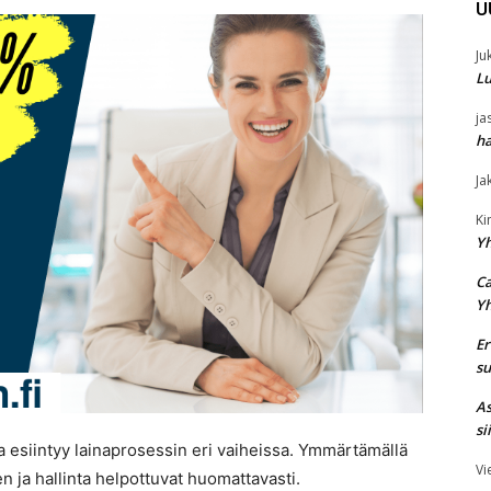
U
Ju
Lu
ja
ha
Ja
K
Y
Ca
Y
Er
su
As
si
ta esiintyy lainaprosessin eri vaiheissa. Ymmärtämällä
Vi
 ja hallinta helpottuvat huomattavasti.