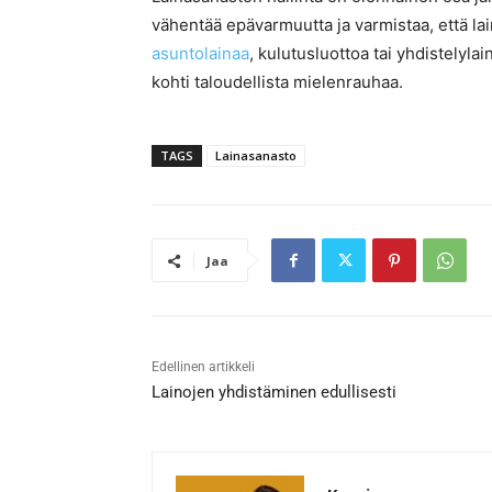
vähentää epävarmuutta ja varmistaa, että la
asuntolainaa
, kulutusluottoa tai yhdistelyl
kohti taloudellista mielenrauhaa.
TAGS
Lainasanasto
Jaa
Edellinen artikkeli
Lainojen yhdistäminen edullisesti