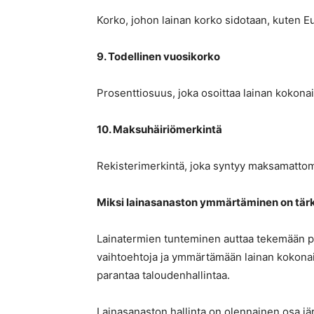
Korko, johon lainan korko sidotaan, kuten Eu
9. Todellinen vuosikorko
Prosenttiosuus, joka osoittaa lainan kokon
10. Maksuhäiriömerkintä
Rekisterimerkintä, joka syntyy maksamattomis
Miksi lainasanaston ymmärtäminen on tär
Lainatermien tunteminen auttaa tekemään pa
vaihtoehtoja ja ymmärtämään lainan kokonais
parantaa taloudenhallintaa.
Lainasanaston hallinta on olennainen osa j