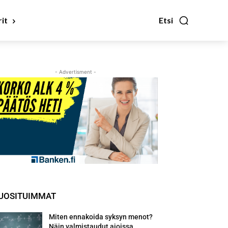
it
Etsi
- Advertisment -
UOSITUIMMAT
Miten ennakoida syksyn menot?
Näin valmistaudut ajoissa