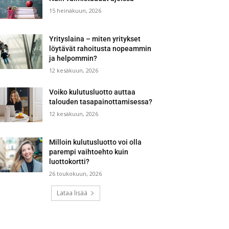
15 heinäkuun, 2026
Yrityslaina – miten yritykset
löytävät rahoitusta nopeammin
ja helpommin?
12 kesäkuun, 2026
Voiko kulutusluotto auttaa
talouden tasapainottamisessa?
12 kesäkuun, 2026
Milloin kulutusluotto voi olla
parempi vaihtoehto kuin
luottokortti?
26 toukokuun, 2026
Lataa lisää