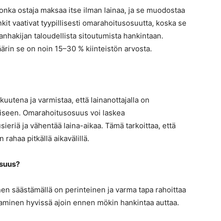
ka ostaja maksaa itse ilman lainaa, ja se muodostaa
it vaativat tyypillisesti omarahoitusosuutta, koska se
nanhakijan taloudellista sitoutumista hankintaan.
rin se on noin 15–30 % kiinteistön arvosta.
uutena ja varmistaa, että lainanottajalla on
miseen. Omarahoitusosuus voi laskea
eriä ja vähentää laina-aikaa. Tämä tarkoittaa, että
ahaa pitkällä aikavälillä.
osuus?
n säästämällä on perinteinen ja varma tapa rahoittaa
aminen hyvissä ajoin ennen mökin hankintaa auttaa.