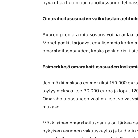
hyvä ottaa huomioon rahoitussuunnitelmass
Omarahoitusosuuden vaikutus lainaehtoih
Suurempi omarahoitusosuus voi parantaa lai
Monet pankit tarjoavat edullisempia korkoj
omarahoitusosuuden, koska pankin riski pi
Esimerkkejä omarahoitusosuuden laskemi
Jos mökki maksaa esimerkiksi 150 000 euroa
täytyy maksaa itse 30 000 euroa ja loput 120
Omarahoitusosuuden vaatimukset voivat vaihd
mukaan.
Mökkilainan omarahoitusosuus on tärkeä os
nykyisen asunnon vakuuskäyttö ja budjetin s