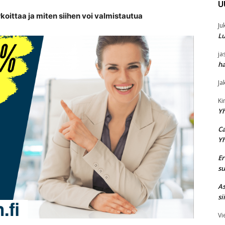
U
oittaa ja miten siihen voi valmistautua
Ju
Lu
ja
ha
Ja
K
Y
Ca
Y
Er
su
As
si
Vi