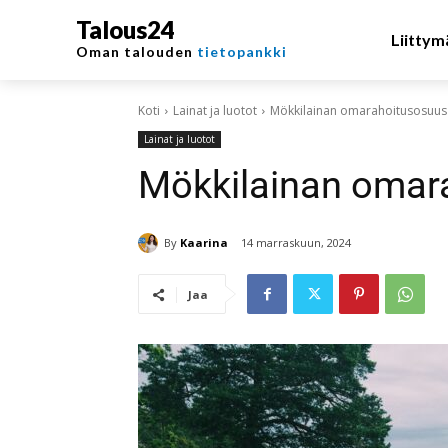
Talous24
Liittym
Oman talouden
tietopankki
Koti
Lainat ja luotot
Mökkilainan omarahoitusosuus
Lainat ja luotot
Mökkilainan omar
By
Kaarina
14 marraskuun, 2024
Jaa