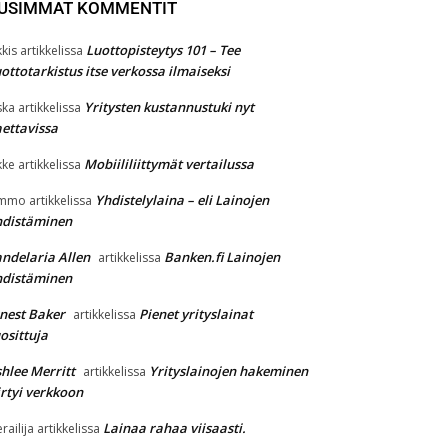
USIMMAT KOMMENTIT
Luottopisteytys 101 – Tee
kkis
artikkelissa
ottotarkistus itse verkossa ilmaiseksi
Yritysten kustannustuki nyt
ska
artikkelissa
ettavissa
Mobiililiittymät vertailussa
kke
artikkelissa
Yhdistelylaina – eli Lainojen
immo
artikkelissa
hdistäminen
ndelaria Allen
Banken.fi Lainojen
artikkelissa
hdistäminen
nest Baker
Pienet yrityslainat
artikkelissa
osittuja
hlee Merritt
Yrityslainojen hakeminen
artikkelissa
irtyi verkkoon
Lainaa rahaa viisaasti.
erailija
artikkelissa