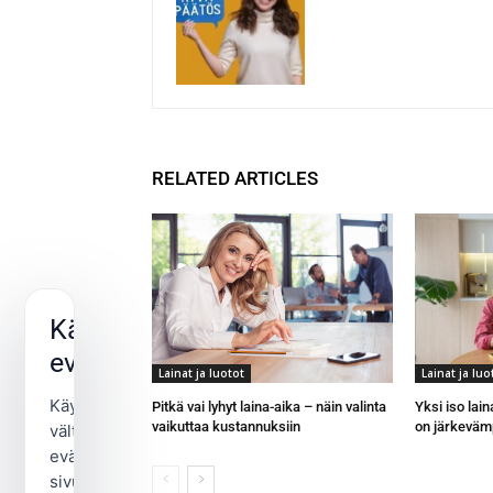
RELATED ARTICLES
Käytämme
evästeitä
Lainat ja luotot
Lainat ja luo
Käytämme
Pitkä vai lyhyt laina-aika – näin valinta
Yksi iso lain
vaikuttaa kustannuksiin
on järkeväm
välttämättömiä
evästeitä
sivuston