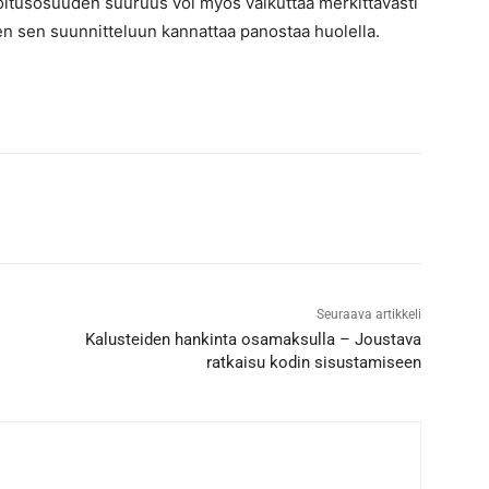
tusosuuden suuruus voi myös vaikuttaa merkittävästi
oten sen suunnitteluun kannattaa panostaa huolella.
Seuraava artikkeli
Kalusteiden hankinta osamaksulla – Joustava
ratkaisu kodin sisustamiseen