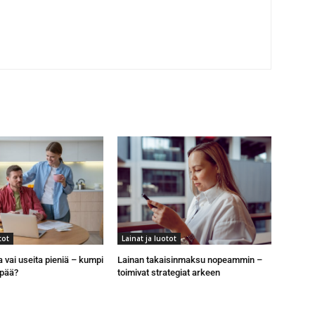
tot
Lainat ja luotot
a vai useita pieniä – kumpi
Lainan takaisinmaksu nopeammin –
pää?
toimivat strategiat arkeen