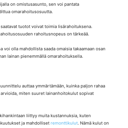
ijalla on omistusasunto, sen voi pantata
dittua omarahoitusosuutta.
a saatavat tuotot voivat toimia lisärahoituksena.
omarahoitusosuuden rahoitusnopeus on tärkeää.
sa voi olla mahdollista saada omaisia takaamaan osan
mman lainan pienemmällä omarahoituksella.
uunnittelu auttaa ymmärtämään, kuinka paljon rahaa
arvioida, miten suuret lainanhoitokulut sopivat
hankintaan liittyy muita kustannuksia, kuten
vakuutukset ja mahdolliset
remonttikulut
. Nämä kulut on