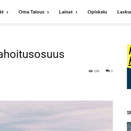
ät
Oma Talous
Lainat
Opiskelu
Laskur
ahoitusosuus
269
0
S