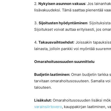
2.
Nykyisen asunnon vakuus
: Jos lainanhak
lisävakuudeksi. Tämä saattaa pienentää vaa
3.
Sijoitusten hyödyntäminen
: Sijoituksist
Sijoitukset voivat auttaa erityisesti, jos 
4.
Takausvaihtoehdot
: Joissakin tapauksis
lainasta, jolloin pankki voi myöntää suure
Omarahoitusosuuden suunnittelu
Budjetin laatiminen:
Oman budjetin tarkka s
tarvitaan omarahoitusosuuteen. Samalla voi 
talouteen.
Lisäkulut:
Omarahoitusosuuden lisäksi mökki
varainsiirtovero
, kauppakirjan laatiminen, 