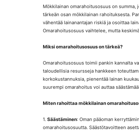
Mökkilainan omarahoitusosuus on summa, jon
tärkeän osan mökkilainan rahoituksesta. Pank
vähentää lainanantajan riskiä ja osoittaa lai
Omarahoitusosuus vaihtelee, mutta keskimää
Miksi omarahoitusosuus on tärkeä?
Omarahoitusosuus toimii pankin kannalta vak
taloudellisia resursseja hankkeen toteutta
korkokustannuksia, pienentää lainan kuukausi
suurempi omarahoitus voi auttaa säästämään r
Miten rahoittaa mökkilainan omarahoitus
1.
Säästäminen
: Oman pääoman kerryttämine
omarahoitusosuutta. Säästötavoitteen asett