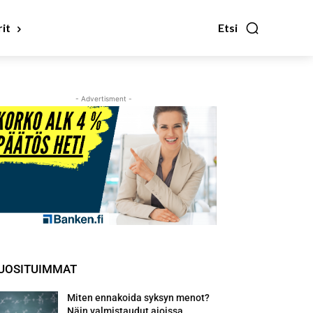
it
Etsi
- Advertisment -
UOSITUIMMAT
Miten ennakoida syksyn menot?
Näin valmistaudut ajoissa