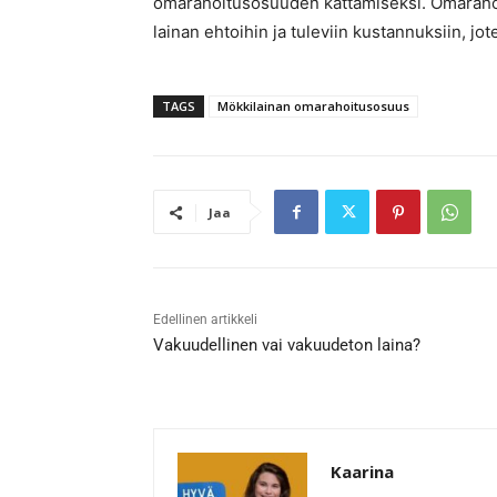
omarahoitusosuuden kattamiseksi. Omarahoi
lainan ehtoihin ja tuleviin kustannuksiin, j
TAGS
Mökkilainan omarahoitusosuus
Jaa
Edellinen artikkeli
Vakuudellinen vai vakuudeton laina?
Kaarina