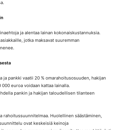
a.
in
naehtoja ja alentaa lainan kokonaiskustannuksia.
a asiakkaille, jotka maksavat suuremman
enenee.
sesta
 ja pankki vaatii 20 % omarahoitusosuuden, hakijan
 000 euroa voidaan kattaa lainalla.
ella pankin ja hakijan taloudellisen tilanteen
a rahoitussuunnitelmaa. Huolellinen säästäminen,
uunnittelu ovat keskeisiä keinoja