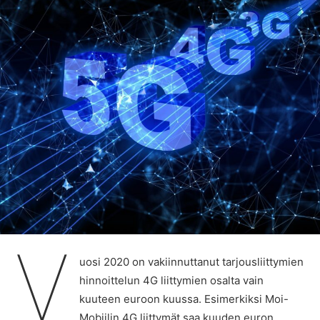
V
uosi 2020 on vakiinnuttanut tarjousliittymien
hinnoittelun 4G liittymien osalta vain
kuuteen euroon kuussa. Esimerkiksi Moi-
Mobiilin 4G liittymät saa kuuden euron