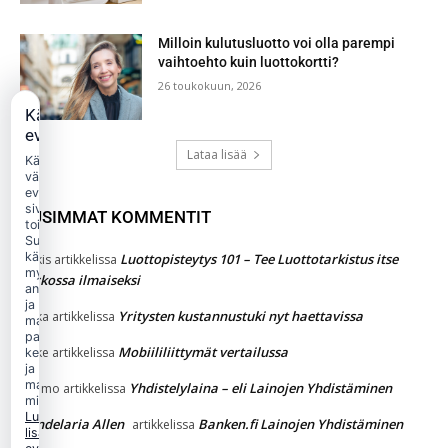
Milloin kulutusluotto voi olla parempi
vaihtoehto kuin luottokortti?
26 toukokuun, 2026
Käytämme
evästeitä
Lataa lisää
Käytämme
välttämättömiä
evästeitä
sivuston
UUSIMMAT KOMMENTIT
toimintaan.
Suostumuksellasi
käytämme
Luottopisteytys 101 – Tee Luottotarkistus itse
Jukkis
artikkelissa
myös
verkossa ilmaiseksi
analytiikka-
ja
Yritysten kustannustuki nyt haettavissa
jaska
artikkelissa
markkinointievästeitä
palvelun
Mobiililiittymät vertailussa
Jakke
artikkelissa
kehittämiseen
ja
mainonnan
Yhdistelylaina – eli Lainojen Yhdistäminen
Kimmo
artikkelissa
mittaamiseen.
Lue
Candelaria Allen
Banken.fi Lainojen Yhdistäminen
artikkelissa
lisää