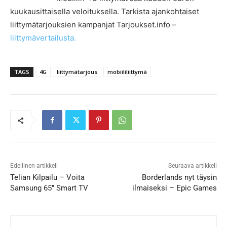
kuukausittaisella veloituksella. Tarkista ajankohtaiset
liittymätarjouksien kampanjat Tarjoukset.info –
liittymävertailusta.
TAGS
4G
liittymätarjous
mobiililiittymä
Edellinen artikkeli
Seuraava artikkeli
Telian Kilpailu – Voita
Borderlands nyt täysin
Samsung 65″ Smart TV
ilmaiseksi – Epic Games