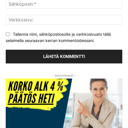
Säh
Ver
Tallenna nimi, sähköpostiosoite ja verkkosivusto tällä
selaimella seuraavan kerran kommentoidessani.
- Advertisment -