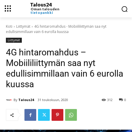
Talous24
Oman talouden
tietopankki
Koti
Liittymät
4G hintaromahdus - Mobiililiittymän saa nyt
edullisimmillaan vain 6 eurolla kuussa
Liittymät
4G hintaromahdus –
Mobiililiittymän saa nyt
edullisimmillaan vain 6 eurolla
kuussa
By
Talous24
31 toukokuun, 2020
312
0