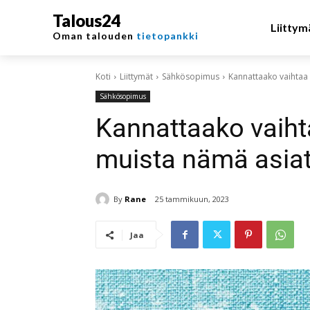
Talous24
Liittym
Oman talouden
tietopankki
Koti
Liittymät
Sähkösopimus
Kannattaako vaihtaa
Sähkösopimus
Kannattaako vaih
muista nämä asia
By
Rane
25 tammikuun, 2023
Jaa