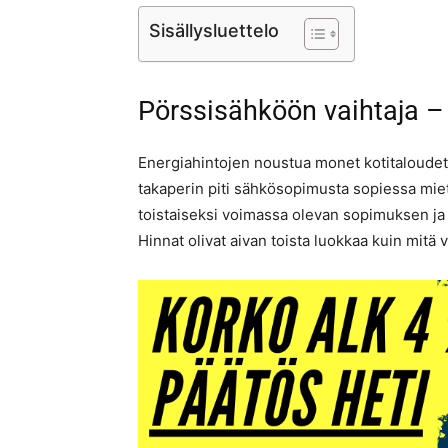
Sisällysluettelo
Pörssisähköön vaihtaja 
Energiahintojen noustua monet kotitaloudet o
takaperin piti sähkösopimusta sopiessa miet
toistaiseksi voimassa olevan sopimuksen ja o
Hinnat olivat aivan toista luokkaa kuin mit