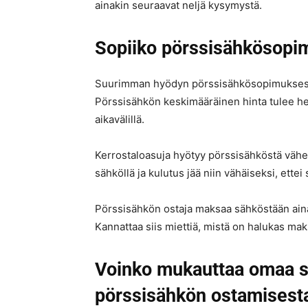
ainakin seuraavat neljä kysymystä.
Sopiiko pörssisähkösop
Suurimman hyödyn pörssisähkösopimuksesta
Pörssisähkön keskimääräinen hinta tulee hei
aikavälillä.
Kerrostaloasuja hyötyy pörssisähköstä vähem
sähköllä ja kulutus jää niin vähäiseksi, ette
Pörssisähkön ostaja maksaa sähköstään ain
Kannattaa siis miettiä, mistä on halukas ma
Voinko mukauttaa omaa sä
pörssisähkön ostamisesta