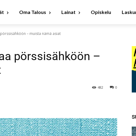
ät
Oma Talous
Lainat
Opiskelu
Laskur
 pörssisähköön – muista nämä asiat
taa pörssisähköön –
t
482
0
S