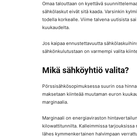
Omaa talouttaan on kyettävä suunnittelema
sähkölaskut eivät sitä kaada. Varsinkin kyl
todella korkealle. Viime talvena uutisista s
kuukaudelta.
Jos kaipaa ennustettavuutta sähkölaskuihin
sähkönkulutustaan on varmempi valita kiint
Mikä sähköyhtiö valita?
Pörssisähkösopimuksessa suurin osa hinnas
maksetaan kiinteää muutaman euron kuukau
marginaalia.
Marginaali on energiaviraston hintavertailun 
kilowattitunnilta. Kalleimmissa tarjouksissa m
lähes kymmenkertainen halvimpaan verrattu