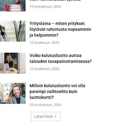
15 heinäkuun, 2026
Yrityslaina – miten yritykset
löytävät rahoitusta nopeammin
ja helpommin?
12 kesäkuun, 2026
Voiko kulutusluotto auttaa
talouden tasapainottamisessa?
12 kesäkuun, 2026
Milloin kulutusluotto voi olla
parempi vaihtoehto kuin
luottokortti?
26 toukokuun, 2026
Lataa lisää