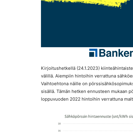
Kirjoitushetkellä (24.1.2023) kiinteähintais
välillä. Aiempiin hintoihin verrattuna sähkö
Vaihtoehtona näille on pörssisähkösopimuks
sisällä. Tämän hetken ennusteen mukaan pö
loppuvuoden 2022 hintoihin verrattuna maltil