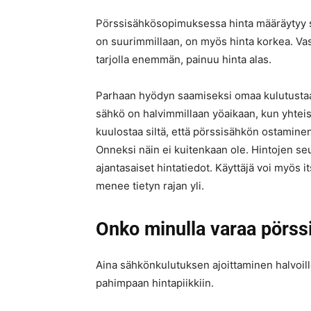
Pörssisähkösopimuksessa hinta määräytyy sä
on suurimmillaan, on myös hinta korkea. Vas
tarjolla enemmän, painuu hinta alas.
Parhaan hyödyn saamiseksi omaa kulutustaan
sähkö on halvimmillaan yöaikaan, kun yhte
kuulostaa siltä, että pörssisähkön ostaminen 
Onneksi näin ei kuitenkaan ole. Hintojen se
ajantasaiset hintatiedot. Käyttäjä voi myös 
menee tietyn rajan yli.
Onko minulla varaa pörs
Aina sähkönkulutuksen ajoittaminen halvoille
pahimpaan hintapiikkiin.