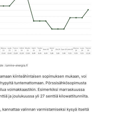
de : lumme-energia.fi
amaan kiinteähintaisen sopimuksen mukaan, voi
hypyltä tuntemattomaan. Pörssisähkösopimusta
eilua voimakkaastikin. Esimerkiksi marraskuussa
iä ja joulukuussa yli 27 senttiä kilowattitunnilta.
, kannattaa valinnan varmistamiseksi kysyä itseltä