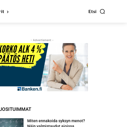
it
Etsi
- Advertisment -
UOSITUIMMAT
Miten ennakoida syksyn menot?
Näin valmistaudut ajoissa