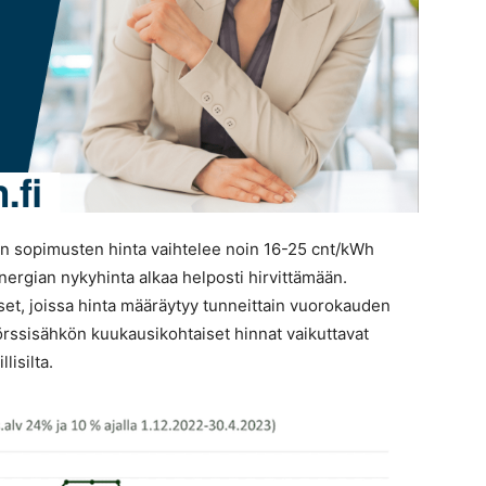
ten sopimusten hinta vaihtelee noin 16-25 cnt/kWh
energian nykyhinta alkaa helposti hirvittämään.
et, joissa hinta määräytyy tunneittain vuorokauden
rssisähkön kuukausikohtaiset hinnat vaikuttavat
lisilta.