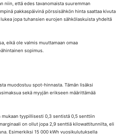
an niin, että edes tavanomaista suuremman
mimpinä pakkaspäivinä pörssisähkön hinta saattaa kivuta
ai lukea jopa tuhansien eurojen sähkölaskuista yhdeltä
sa, eikä ole valmis muuttamaan omaa
eähintainen sopimus.
ta muodostuu spot-hinnasta. Tämän lisäksi
simaksua sekä myyjän erikseen määrittämää
mukaan tyypillisesti 0,3 sentistä 0,5 senttiin
arginaali on ollut jopa 2,9 senttiä kilowattitunnilta, eli
na. Esimerkiksi 15 000 kWh vuosikulutuksella