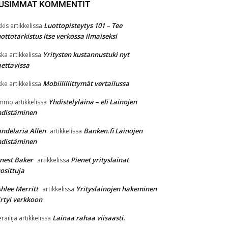
USIMMAT KOMMENTIT
Luottopisteytys 101 – Tee
kkis
artikkelissa
ottotarkistus itse verkossa ilmaiseksi
Yritysten kustannustuki nyt
ska
artikkelissa
ettavissa
Mobiililiittymät vertailussa
kke
artikkelissa
Yhdistelylaina – eli Lainojen
immo
artikkelissa
hdistäminen
ndelaria Allen
Banken.fi Lainojen
artikkelissa
hdistäminen
nest Baker
Pienet yrityslainat
artikkelissa
osittuja
hlee Merritt
Yrityslainojen hakeminen
artikkelissa
irtyi verkkoon
Lainaa rahaa viisaasti.
erailija
artikkelissa