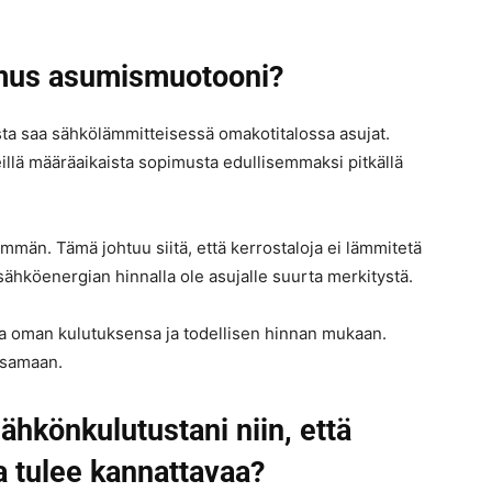
imus asumismuotooni?
 saa sähkölämmitteisessä omakotitalossa asujat.
llä määräaikaista sopimusta edullisemmaksi pitkällä
män. Tämä johtuu siitä, että kerrostaloja ei lämmitetä
i sähköenergian hinnalla ole asujalle suurta merkitystä.
a oman kulutuksensa ja todellisen hinnan mukaan.
ksamaan.
hkönkulutustani niin, että
 tulee kannattavaa?