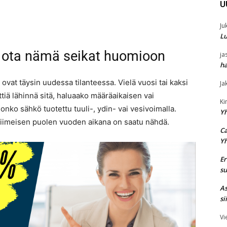
U
Ju
Lu
– ota nämä seikat huomioon
ja
ha
vat täysin uudessa tilanteessa. Vielä vuosi tai kaksi
Ja
tiä lähinnä sitä, haluaako määräaikaisen vai
K
nko sähkö tuotettu tuuli-, ydin- vai vesivoimalla.
Y
ä viimeisen puolen vuoden aikana on saatu nähdä.
Ca
Y
Er
su
As
si
Vi