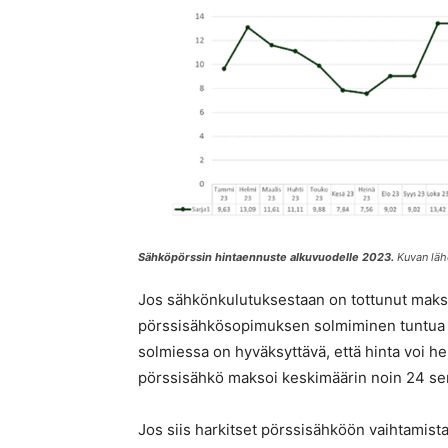
Sähköpörssin hintaennuste alkuvuodelle 2023.
Kuvan läh
Jos sähkönkulutuksestaan on tottunut maks
pörssisähkösopimuksen solmiminen tuntua 
solmiessa on hyväksyttävä, että hinta voi h
pörssisähkö maksoi keskimäärin noin 24 sentt
Jos siis harkitset pörssisähköön vaihtamista