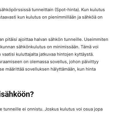
hköpörssissä tunneittain (Spot-hinta). Kun kulutus
taavasti kun kulutus on pienimmillään ja sähköä on
 pitäisi ajoittaa halvan sähkön tunneille. Useimmiten
iskunnan sähkönkulutus on minimissään. Tämä voi
vaatisi kuluttajalta jatkuvaa hintojen kyttäystä.
uraamiseen on olemassa sovellus, johon päivittyy
itse määrittää sovelluksen hälyttämään, kun hinta
sisähköön?
 tunneille ei onnistu. Joskus kulutus voi osua jopa