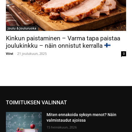
Joulu & Jouluruoka
Kinkun paistaminen – Varma tapa paistaa
joulukinkku – näin onnistut kerralla
Viivi
-
21 joulukuun, 2025
0
TOIMITUKSEN VALINNAT
Miten ennakoida syksyn menot? Näin
valmistaudut ajoissa
15 heinäkuun, 2026