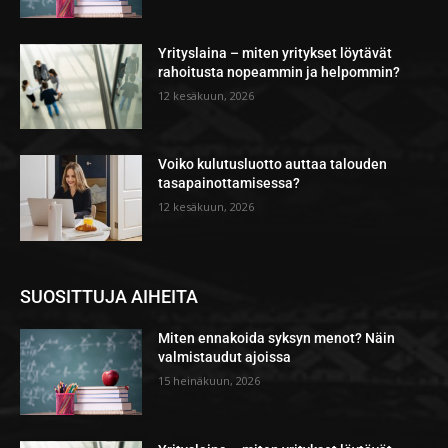
Yrityslaina – miten yritykset löytävät
rahoitusta nopeammin ja helpommin?
12 kesäkuun, 2026
Voiko kulutusluotto auttaa talouden
tasapainottamisessa?
12 kesäkuun, 2026
SUOSITTUJA AIHEITA
Miten ennakoida syksyn menot? Näin
valmistaudut ajoissa
15 heinäkuun, 2026