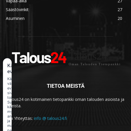
Vapaa-aika
27
Säästövinkit
27
Asuminen
20
Talous24
Oman Talouden Tietopankki
Käytämme
evästeitä
Käytämme
välttämättömiä
TIETOA MEISTÄ
evästeitä
sivuston
toimintaan.
Talous24 on kotimainen tietopankki oman talouden asioista ja
Suostumuksellasi
aiheista.
käytämme
myös
analytiikka-
Ota Yhteyttäs:
info @ talous24.fi
ja
markkinointievästeitä
palvelun