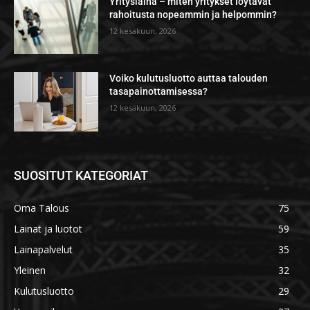
Yrityslaina – miten yritykset löytävät
rahoitusta nopeammin ja helpommin?
12 kesäkuun, 2026
Voiko kulutusluotto auttaa talouden
tasapainottamisessa?
12 kesäkuun, 2026
SUOSITUT KATEGORIAT
Oma Talous
75
Lainat ja luotot
59
Lainapalvelut
35
Yleinen
32
Kulutusluotto
29