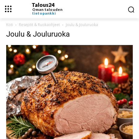
Talous24
Oman talouden
tietopankki
Koti
Reseptit & Ruokaohjeet
Joulu & Jouluruoka
Joulu & Jouluruoka