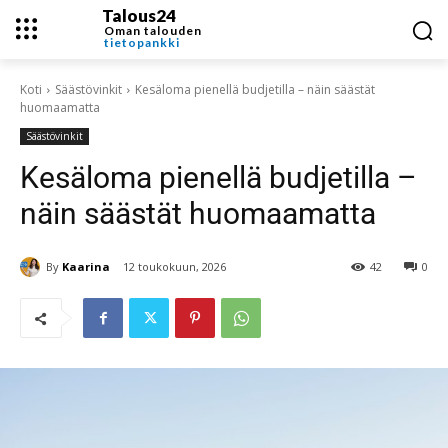
Talous24
Oman talouden
tietopankki
Koti
Säästövinkit
Kesäloma pienellä budjetilla – näin säästät
huomaamatta
Säästövinkit
Kesäloma pienellä budjetilla –
näin säästät huomaamatta
By
Kaarina
12 toukokuun, 2026
42
0