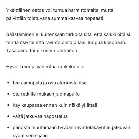
Yksittäinen ostos voi tuntua harmittomalta, mutta
päivittäin toistuvana summa kasvaa nopeasti.
Säästäminen ei kuitenkaan tarkoita sitä, että kaikki pitäisi
tehdä itse tai että ravintoloista pitäisi luopua kokonaan.
Tasapaino toimii usein parhaiten.
Hyviä keinoja vähentää ruokakuluja:
tee aamupala ja osa aterioista itse
ota retkille mukaan juomapullo
käy kaupassa ennen kuin nälkä yllättää
vältä jatkuvaa napostelua
panosta muutamaan hyvään ravintolakäyntiin jatkuvan
syömisen sijaan