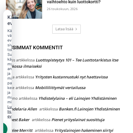
vaihtoehto kuin luottokortti?
26 toukokuun, 2026
Käytämme
evästeitä
Lataa lisää
Käytämme
välttämättömiä
evästeitä
sivuston
UUSIMMAT KOMMENTIT
toimintaan.
Suostumuksellasi
käytämme
Luottopisteytys 101 – Tee Luottotarkistus itse
Jukkis
artikkelissa
myös
verkossa ilmaiseksi
analytiikka-
ja
Yritysten kustannustuki nyt haettavissa
jaska
artikkelissa
markkinointievästeitä
palvelun
Mobiililiittymät vertailussa
Jakke
artikkelissa
kehittämiseen
ja
mainonnan
Yhdistelylaina – eli Lainojen Yhdistäminen
Kimmo
artikkelissa
mittaamiseen.
Lue
Candelaria Allen
Banken.fi Lainojen Yhdistäminen
artikkelissa
lisää
evästekäytännöstä.
Ernest Baker
Pienet yrityslainat suosittuja
artikkelissa
Ashlee Merritt
Yrityslainojen hakeminen siirtyi
artikkelissa