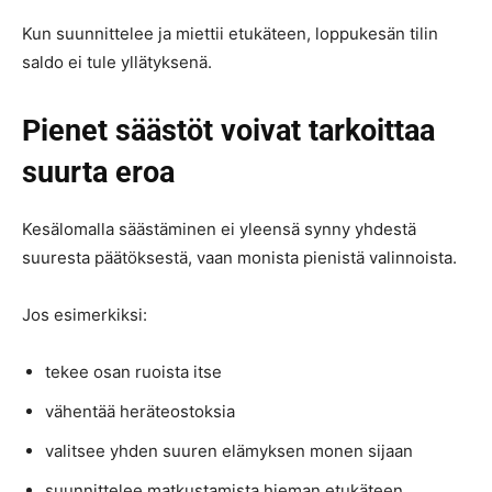
Kun suunnittelee ja miettii etukäteen, loppukesän tilin
saldo ei tule yllätyksenä.
Pienet säästöt voivat tarkoittaa
suurta eroa
Kesälomalla säästäminen ei yleensä synny yhdestä
suuresta päätöksestä, vaan monista pienistä valinnoista.
Jos esimerkiksi:
tekee osan ruoista itse
vähentää heräteostoksia
valitsee yhden suuren elämyksen monen sijaan
suunnittelee matkustamista hieman etukäteen