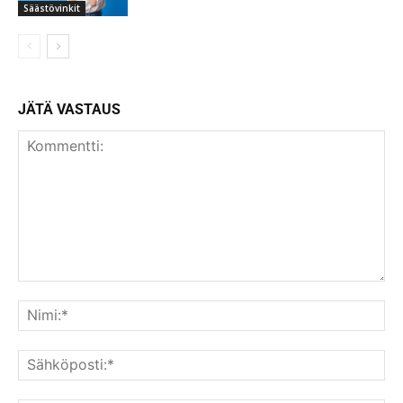
Säästövinkit
JÄTÄ VASTAUS
Kommentti:
Nim
Säh