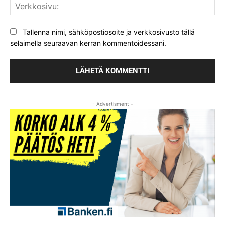
Ver
Tallenna nimi, sähköpostiosoite ja verkkosivusto tällä
selaimella seuraavan kerran kommentoidessani.
- Advertisment -