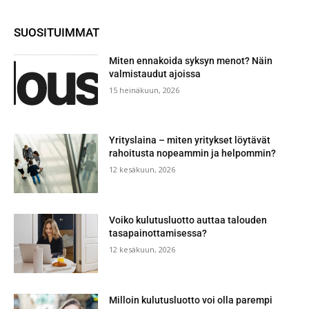
SUOSITUIMMAT
Miten ennakoida syksyn menot? Näin
valmistaudut ajoissa
15 heinäkuun, 2026
Yrityslaina – miten yritykset löytävät
rahoitusta nopeammin ja helpommin?
12 kesäkuun, 2026
Voiko kulutusluotto auttaa talouden
tasapainottamisessa?
12 kesäkuun, 2026
Milloin kulutusluotto voi olla parempi