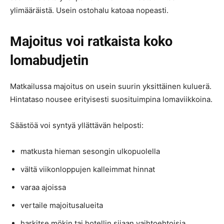
ylimääräistä. Usein ostohalu katoaa nopeasti.
Majoitus voi ratkaista koko
lomabudjetin
Matkailussa majoitus on usein suurin yksittäinen kuluerä.
Hintataso nousee erityisesti suosituimpina lomaviikkoina.
Säästöä voi syntyä yllättävän helposti:
matkusta hieman sesongin ulkopuolella
vältä viikonloppujen kalleimmat hinnat
varaa ajoissa
vertaile majoitusalueita
harkitse mökin tai hotellin sijaan vaihtoehtoisia