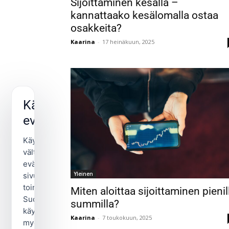
Sijoittaminen kesällä –
kannattaako kesälomalla ostaa
osakkeita?
Kaarina
-
17 heinäkuun, 2025
Käytämme
evästeitä
Käytämme
välttämättömiä
evästeitä
Yleinen
sivuston
toimintaan.
Miten aloittaa sijoittaminen pienil
Suostumuksellasi
summilla?
käytämme
Kaarina
-
7 toukokuun, 2025
myös