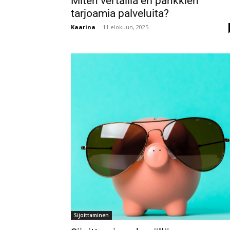
Miten vertailla eri pankkien
tarjoamia palveluita?
Kaarina
-
11 elokuun, 2025
Sijoittaminen