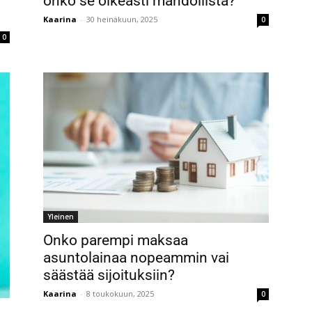
onko se oikeasti mahdollista?
Kaarina
-
30 heinäkuun, 2025
0
0
Yleinen
Onko parempi maksaa
asuntolainaa nopeammin vai
säästää sijoituksiin?
Kaarina
-
8 toukokuun, 2025
0