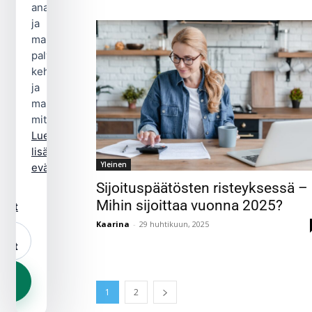
analytiikka-
ja
markkinointievästeitä
palvelun
kehittämiseen
ja
mainonnan
mittaamiseen.
Lue
lisää
Yleinen
evästekäytännöstä.
Sijoituspäätösten risteyksessä –
Mihin sijoittaa vuonna 2025?
kset
Kaarina
-
29 huhtikuun, 2025
iset
1
2