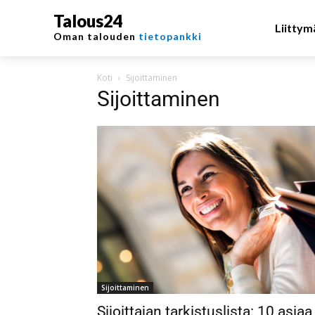
Talous24
Liittym
Oman talouden
tietopankki
Koti
Sijoittaminen
Sijoittaminen
Sijoittaminen
Sijoittajan tarkistuslista: 10 asiaa,