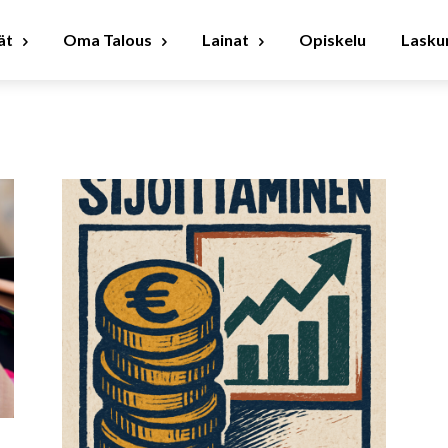
ät
Oma Talous
Lainat
Opiskelu
Laskur