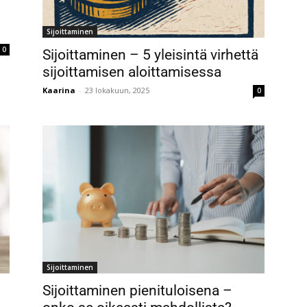
Sijoittaminen
0
Sijoittaminen – 5 yleisintä virhettä
sijoittamisen aloittamisessa
Kaarina
-
23 lokakuun, 2025
0
Sijoittaminen
Sijoittaminen pienituloisena –