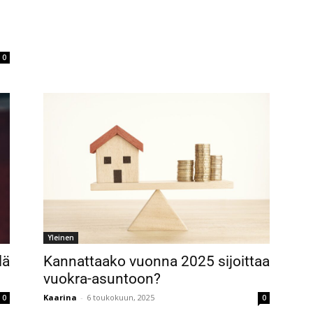
0
Yleinen
lä
Kannattaako vuonna 2025 sijoittaa
vuokra-asuntoon?
Kaarina
-
6 toukokuun, 2025
0
0