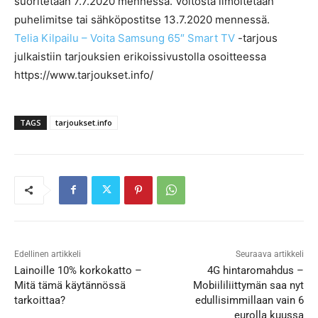
suoritetaan 7.7.2020 mennessä. Voitosta ilmoitetaan
puhelimitse tai sähköpostitse 13.7.2020 mennessä.
Telia Kilpailu – Voita Samsung 65″ Smart TV
-tarjous
julkaistiin tarjouksien erikoissivustolla osoitteessa
https://www.tarjoukset.info/
TAGS
tarjoukset.info
Edellinen artikkeli
Seuraava artikkeli
Lainoille 10% korkokatto –
4G hintaromahdus –
Mitä tämä käytännössä
Mobiililiittymän saa nyt
tarkoittaa?
edullisimmillaan vain 6
eurolla kuussa