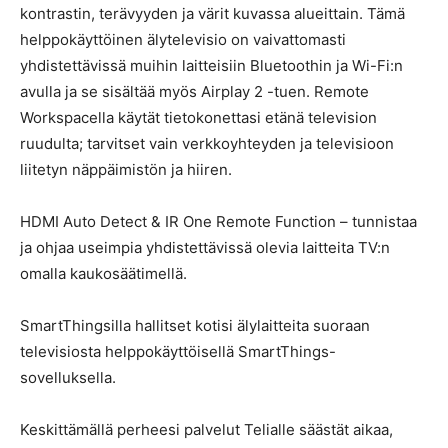
kontrastin, terävyyden ja värit kuvassa alueittain. Tämä
helppokäyttöinen älytelevisio on vaivattomasti
yhdistettävissä muihin laitteisiin Bluetoothin ja Wi-Fi:n
avulla ja se sisältää myös Airplay 2 -tuen. Remote
Workspacella käytät tietokonettasi etänä television
ruudulta; tarvitset vain verkkoyhteyden ja televisioon
liitetyn näppäimistön ja hiiren.
HDMI Auto Detect & IR One Remote Function – tunnistaa
ja ohjaa useimpia yhdistettävissä olevia laitteita TV:n
omalla kaukosäätimellä.
SmartThingsilla hallitset kotisi älylaitteita suoraan
televisiosta helppokäyttöisellä SmartThings-
sovelluksella.
Keskittämällä perheesi palvelut Telialle säästät aikaa,