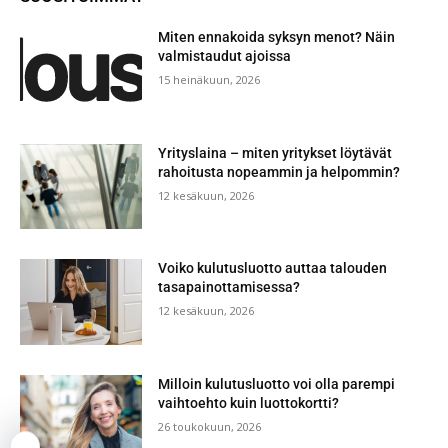
Miten ennakoida syksyn menot? Näin
valmistaudut ajoissa
15 heinäkuun, 2026
Yrityslaina – miten yritykset löytävät
rahoitusta nopeammin ja helpommin?
12 kesäkuun, 2026
Voiko kulutusluotto auttaa talouden
tasapainottamisessa?
12 kesäkuun, 2026
Milloin kulutusluotto voi olla parempi
vaihtoehto kuin luottokortti?
26 toukokuun, 2026