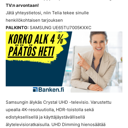
TV:n arvontaan!
Jätä yhteystietosi, niin Telia tekee sinulle
henkilökohtaisen tarjouksen
PALKINTO:
SAMSUNG UE65TU7005KXXC
Samsungin älykäs Crystal UHD -televisio. Varustettu
upealla 4K-resoluutiolla, HDR-toistolla sekä
edistyksellisellä ja käyttäjäystävällisellä
älytelevisioratkaisulla. UHD Dimming hienosäätää