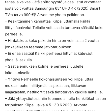
rahaa ja vaivaa. Jätä soittopyyntö ja osallistut arvontaan,
josta voit voittaa Samsungin 65″ UHD 4K (2020) Smart
TV:n (arvo 999 €)! Arvomme yhden palkinnon.
– Keskittäminen kannattaa. Kilpailuttamalla kaikki
liittymäpalvelut Telialle voit saada tuntuvaa säästöä koko
perheelle.
– Hintatakuu: koko paketin hinta on voimassa 2 vuotta,
jonka jälkeen teemme jatkotarjouksen.
– Ei enää säätöä! Kaikki perheesi liittymät kätevästi
yhdellä laskulla
– Saat alennuksen kolmelle perheesi uudelle
laiteostokselle
– Yhteys Perheelle kokonaisuuteen voi kilpailuttaa
mukaan puhelinliittymät, laajakaistan, liikkuvan
laajakaistan, nettikortit sekä tietoturvan kaikille laitteille.
– Jätä yhteystietosi, niin teemme sinulle henkilökohtaisen
tarjouksen!Kilpailuaika 4.5.–30.6.2020. Arvonta