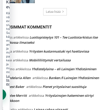
Käytämme
evästeitä
Lataa lisää
Käytämme
välttämättömiä
evästeitä
sivuston
UUSIMMAT KOMMENTIT
toimintaan.
Suostumuksellasi
käytämme
Luottopisteytys 101 – Tee Luottotarkistus itse
Jukkis
artikkelissa
myös
verkossa ilmaiseksi
analytiikka-
ja
Yritysten kustannustuki nyt haettavissa
jaska
artikkelissa
markkinointievästeitä
palvelun
Mobiililiittymät vertailussa
Jakke
artikkelissa
kehittämiseen
ja
mainonnan
Yhdistelylaina – eli Lainojen Yhdistäminen
Kimmo
artikkelissa
mittaamiseen.
Lue
Candelaria Allen
Banken.fi Lainojen Yhdistäminen
artikkelissa
lisää
evästekäytännöstä.
Ernest Baker
Pienet yrityslainat suosittuja
artikkelissa
Ashlee Merritt
Yrityslainojen hakeminen siirtyi
artikkelissa
verkkoon
et
Lainaa rahaa viisaasti.
Vierailija
artikkelissa