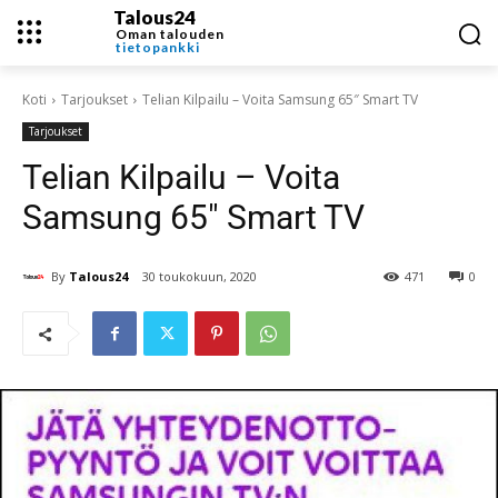
Talous24
Oman talouden
tietopankki
Koti
Tarjoukset
Telian Kilpailu – Voita Samsung 65″ Smart TV
Tarjoukset
Telian Kilpailu – Voita
Samsung 65″ Smart TV
By
Talous24
30 toukokuun, 2020
471
0