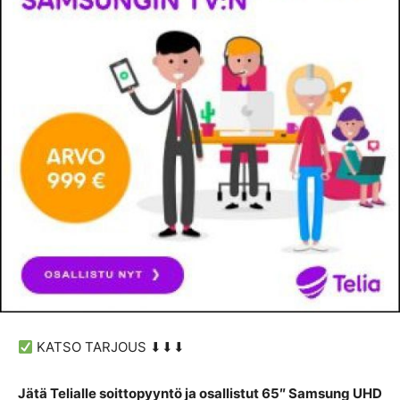
KATSO TARJOUS ⬇⬇⬇
Jätä Telialle soittopyyntö ja osallistut 65″ Samsung UHD