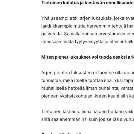
Tietoinen kulutus ja kestävän onnellisuude
Yhä useampi etsii arjen luksuksia, jotka ova
laadukkaampia mutta harvemmin tehtyjä hankin
palveluita. Samalla opitaan arvostamaan pie
itsessään lisätä tyytyväisyyttä ja elämänhall
Miten pienet luksukset voi tuoda osaksi ar
Arjen pienten luksusten ei tarvitse olla moni
tunnistaa, mikä itselle tuottaa iloa. Yksi tap
rauhallisella hetkellä ilman puhelinta, varata
pieneen yksityiskohtaan, kuten kauniisiin kuk
Tietoinen läsnäolo lisää näiden hetkien vaik
siitä saa enemmän irti kuin jos se jää sivu