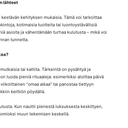
n lähteet
t kestävän kehityksen mukaisia. Tämä voi tarkoittaa
toja, kotimaisia tuotteita tai luontoystävällisiä
niä asioita ja vähentämään turhaa kulutusta – mikä voi
innan tunnetta.
kea?
mutkaisia tai kalliita. Tärkeintä on pysähtyä ja
a on luoda pieniä rituaaleja: esimerkiksi aloittaa päivä
 viikoittainen “omaa aikaa” tai panostaa tiettyyn
kiin keittiön pöydällä.
utusta. Kun nauttii pienestä luksuksesta keskittyen,
huomioksi muun tekemisen keskellä.