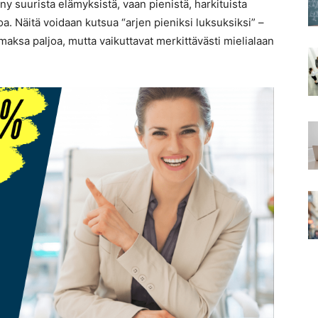
nny suurista elämyksistä, vaan pienistä, harkituista
loa. Näitä voidaan kutsua “arjen pieniksi luksuksiksi” –
ä maksa paljoa, mutta vaikuttavat merkittävästi mielialaan