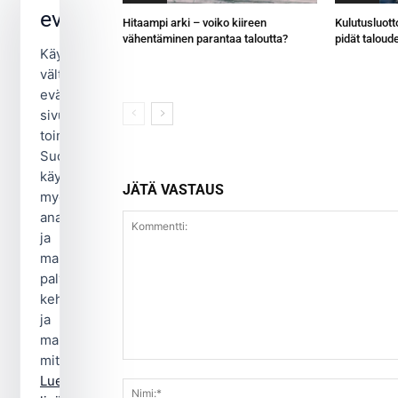
evästeitä
Hitaampi arki – voiko kiireen
Kulutusluott
vähentäminen parantaa taloutta?
pidät taloud
Käytämme
välttämättömiä
evästeitä
sivuston
toimintaan.
Suostumuksellasi
käytämme
JÄTÄ VASTAUS
myös
analytiikka-
ja
markkinointievästeitä
palvelun
kehittämiseen
ja
mainonnan
mittaamiseen.
Kommentti:
Lue