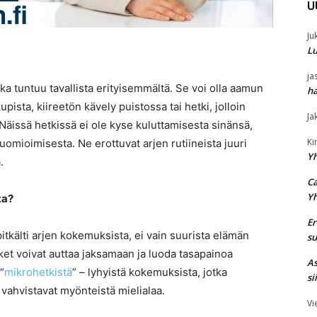
U
Ju
Lu
ja
ka tuntuu tavallista erityisemmältä. Se voi olla aamun
ha
ista, kiireetön kävely puistossa tai hetki, jolloin
Ja
Näissä hetkissä ei ole kyse kuluttamisesta sinänsä,
K
uomioimisesta. Ne erottuvat arjen rutiineista juuri
Y
.
Ca
Y
ta?
Er
kälti arjen kokemuksista, ei vain suurista elämän
su
ket voivat auttaa jaksamaan ja luoda tasapainoa
As
“
mikrohetkistä
” – lyhyistä kokemuksista, jotka
si
 vahvistavat myönteistä mielialaa.
Vi