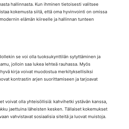
asta hallinnasta. Kun ihminen tietoisesti valitsee
istaa kokemusta siitä, että oma hyvinvointi on omissa
modernin elämän kiireelle ja hallinnan tunteen
Jollekin se voi olla tuoksukynttilän sytyttäminen ja
aamu, jolloin saa lukea lehteä rauhassa. Myös
 hyvä kirja voivat muodostua merkityksellisiksi
 luovat kontrastin arjen suorittamiseen ja tarjoavat
voivat olla yhteisöllisiä: kahvihetki ystävän kanssa,
 kakku jaettuina läheisten kesken. Tällaiset kokemukset
vaan vahvistavat sosiaalisia siteitä ja luovat muistoja.