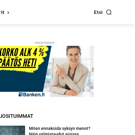
it
Etsi
- Advertisment -
UOSITUIMMAT
Miten ennakoida syksyn menot?
Näin valmistaudut ajoissa