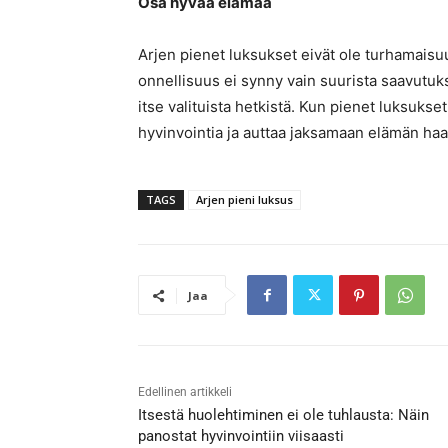
Osa hyvää elämää
Arjen pienet luksukset eivät ole turhamaisu
onnellisuus ei synny vain suurista saavutuksi
itse valituista hetkistä. Kun pienet luksukset
hyvinvointia ja auttaa jaksamaan elämän haa
TAGS
Arjen pieni luksus
Jaa
Edellinen artikkeli
Itsestä huolehtiminen ei ole tuhlausta: Näin
panostat hyvinvointiin viisaasti