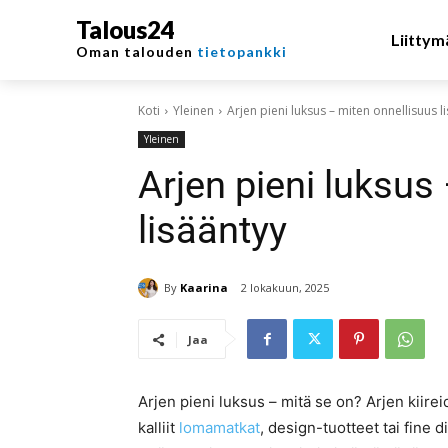
Talous24
Liittym
Oman talouden
tietopankki
Koti
Yleinen
Arjen pieni luksus – miten onnellisuus l
Yleinen
Arjen pieni luksus
lisääntyy
By
Kaarina
2 lokakuun, 2025
Jaa
Arjen pieni luksus – mitä se on? Arjen kiir
kalliit
lomamatkat
, design-tuotteet tai fine 