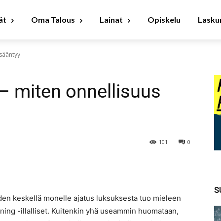
ät
Oma Talous
Lainat
Opiskelu
Laskur
isääntyy
 – miten onnellisuus
101
0
S
eiden keskellä monelle ajatus luksuksesta tuo mieleen
dining -illalliset. Kuitenkin yhä useammin huomataan,