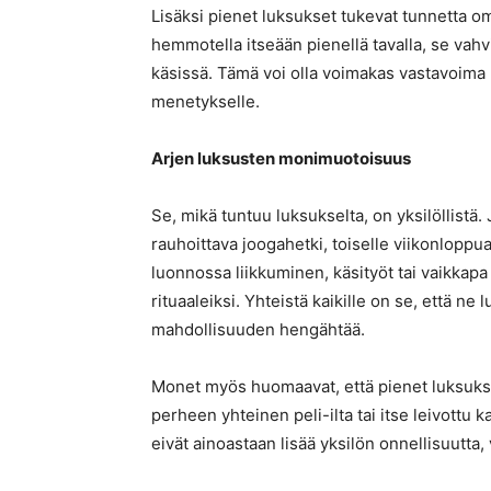
Lisäksi pienet luksukset tukevat tunnetta om
hemmotella itseään pienellä tavalla, se vahv
käsissä. Tämä voi olla voimakas vastavoima 
menetykselle.
Arjen luksusten monimuotoisuus
Se, mikä tuntuu luksukselta, on yksilöllistä. 
rauhoittava joogahetki, toiselle viikonloppu
luonnossa liikkuminen, käsityöt tai vaikkapa
rituaaleiksi. Yhteistä kaikille on se, että ne
mahdollisuuden hengähtää.
Monet myös huomaavat, että pienet luksukset 
perheen yhteinen peli-ilta tai itse leivottu
eivät ainoastaan lisää yksilön onnellisuutta, 