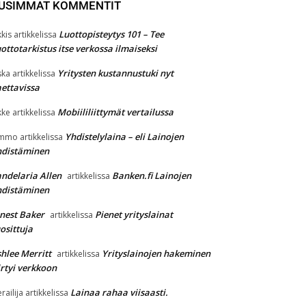
USIMMAT KOMMENTIT
Luottopisteytys 101 – Tee
kkis
artikkelissa
ottotarkistus itse verkossa ilmaiseksi
Yritysten kustannustuki nyt
ska
artikkelissa
ettavissa
Mobiililiittymät vertailussa
kke
artikkelissa
Yhdistelylaina – eli Lainojen
immo
artikkelissa
hdistäminen
ndelaria Allen
Banken.fi Lainojen
artikkelissa
hdistäminen
nest Baker
Pienet yrityslainat
artikkelissa
osittuja
hlee Merritt
Yrityslainojen hakeminen
artikkelissa
irtyi verkkoon
Lainaa rahaa viisaasti.
erailija
artikkelissa