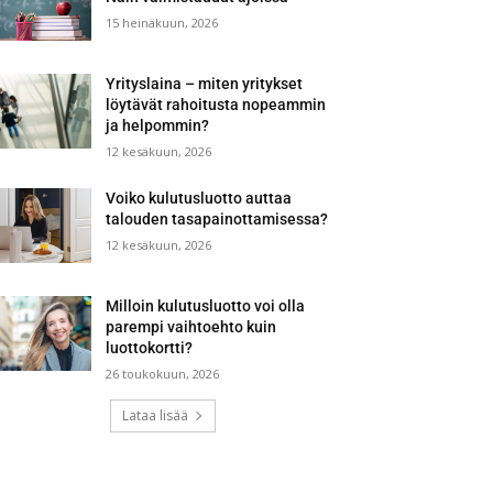
15 heinäkuun, 2026
Yrityslaina – miten yritykset
löytävät rahoitusta nopeammin
ja helpommin?
12 kesäkuun, 2026
Voiko kulutusluotto auttaa
talouden tasapainottamisessa?
12 kesäkuun, 2026
Milloin kulutusluotto voi olla
parempi vaihtoehto kuin
luottokortti?
26 toukokuun, 2026
Lataa lisää