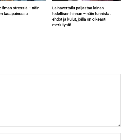
o ilman stressiä – näin
Lainavertailu paljastaa lainan
en tasapainossa
todellisen hinnan – näin tunnistat
ehdot ja kulut, joilla on oikeasti
merkitystä
Nimi:*