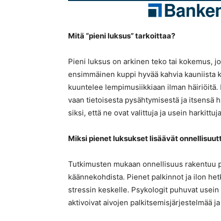
Mitä “pieni luksus” tarkoittaa?
Pieni luksus on arkinen teko tai kokemus, jo
ensimmäinen kuppi hyvää kahvia kauniista kup
kuuntelee lempimusiikkiaan ilman häiriöitä. 
vaan tietoisesta pysähtymisestä ja itsensä h
siksi, että ne ovat valittuja ja usein harkittuja
Miksi pienet luksukset lisäävät onnellisuut
Tutkimusten mukaan onnellisuus rakentuu pit
käännekohdista. Pienet palkinnot ja ilon het
stressin keskelle. Psykologit puhuvat usein 
aktivoivat aivojen palkitsemisjärjestelmää ja