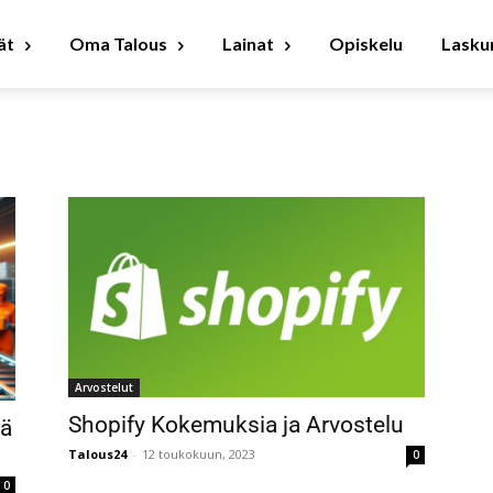
ät
Oma Talous
Lainat
Opiskelu
Laskur
Arvostelut
Shopify Kokemuksia ja Arvostelu
mä
Talous24
-
12 toukokuun, 2023
0
0