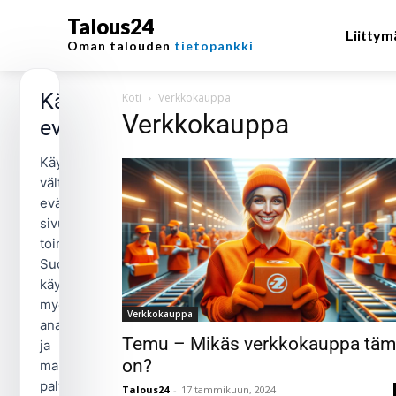
Talous24
Liittym
Oman talouden
tietopankki
Käytämme
Koti
Verkkokauppa
Verkkokauppa
evästeitä
Käytämme
välttämättömiä
evästeitä
sivuston
toimintaan.
Suostumuksellasi
käytämme
myös
Verkkokauppa
analytiikka-
Temu – Mikäs verkkokauppa tä
ja
on?
markkinointievästeitä
palvelun
Talous24
-
17 tammikuun, 2024