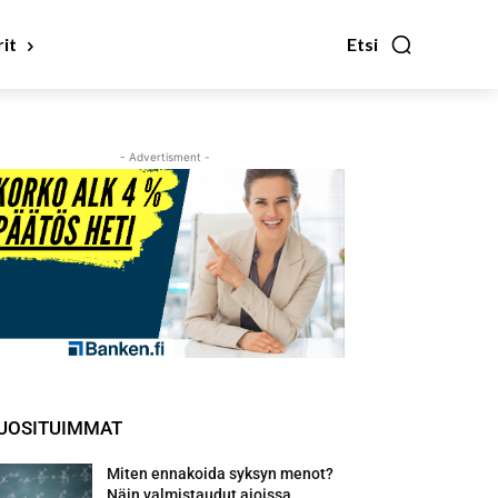
it
Etsi
- Advertisment -
UOSITUIMMAT
Miten ennakoida syksyn menot?
Näin valmistaudut ajoissa