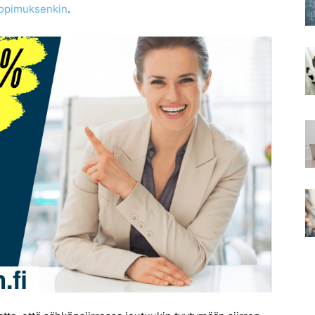
ösopimuksenkin
.