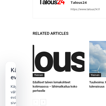
Talous24
https://www.talous24.fi
RELATED ARTICLES
Käytämme
Yleinen
Yleinen
evästeitä
Edulliset talven lomakohteet
Tuulivoima:
Käytämme
kotimaassa – lähimatkailua koko
tulevaisuus
perheelle
välttämättömiä
evästeitä
sivuston