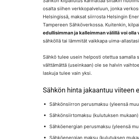
Sähkön kilpailutus kannattaa siitäkin huolim
osalta siihen verkkopalveluun, jonka verkoss
Helsingissä, maksat siirrosta Helsingin Ener
Tampereen Sähköverkossa. Kuitenkin, kilpai
edullisimman ja kalleimman välillä voi olla 
sähköllä tai lämmität vaikkapa uima-allastas
Sähkö tulee usein helposti otettua samalla s
välttämättä (useinkaan) ole se halvin vaihto
laskuja tulee vain yksi.
Sähkön hinta jakaantuu viiteen e
Sähkönsiirron perusmaksu (yleensä muu
Sähkönsiirtomaksu (kulutuksen mukaan)
Sähköenergian perusmaksu (yleensä mu
Sähköenergian maksu (kulutuksen muka