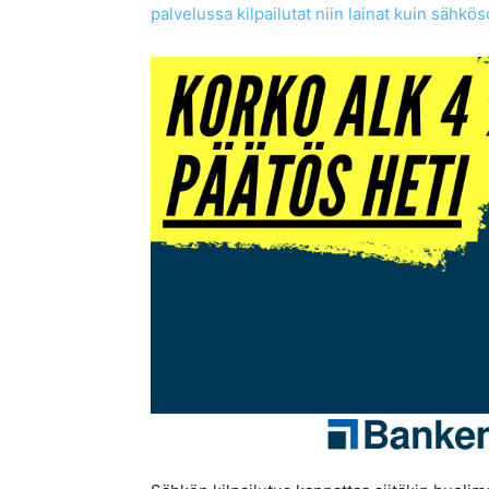
palvelussa kilpailutat niin lainat kuin sähk