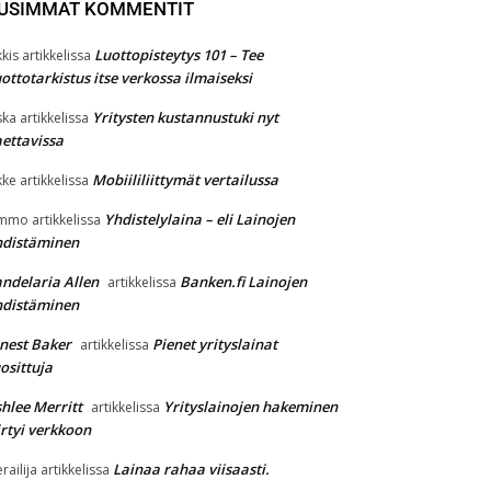
USIMMAT KOMMENTIT
Luottopisteytys 101 – Tee
kkis
artikkelissa
ottotarkistus itse verkossa ilmaiseksi
Yritysten kustannustuki nyt
ska
artikkelissa
ettavissa
Mobiililiittymät vertailussa
kke
artikkelissa
Yhdistelylaina – eli Lainojen
immo
artikkelissa
hdistäminen
ndelaria Allen
Banken.fi Lainojen
artikkelissa
hdistäminen
nest Baker
Pienet yrityslainat
artikkelissa
osittuja
hlee Merritt
Yrityslainojen hakeminen
artikkelissa
irtyi verkkoon
Lainaa rahaa viisaasti.
erailija
artikkelissa