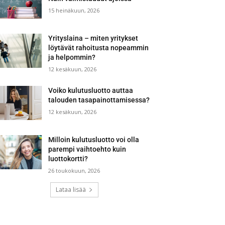
15 heinäkuun, 2026
Yrityslaina – miten yritykset
löytävät rahoitusta nopeammin
ja helpommin?
12 kesäkuun, 2026
Voiko kulutusluotto auttaa
talouden tasapainottamisessa?
12 kesäkuun, 2026
Milloin kulutusluotto voi olla
parempi vaihtoehto kuin
luottokortti?
26 toukokuun, 2026
Lataa lisää