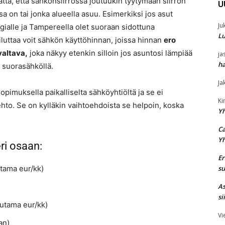
atta, että sähkönsiirrossa joutuukin tyytymään siirron
U
a on tai jonka alueella asuu. Esimerkiksi jos asut
Ju
gialle ja Tampereella olet suoraan sidottuna
Lu
luttaa voit sähkön käyttöhinnan, joissa hinnan
ero
valtava,
joka näkyy etenkin silloin jos asuntosi lämpiää
ja
ha
i suorasähköllä.
Ja
opimuksella paikalliselta sähköyhtiöltä ja se ei
K
ehto. Se on kylläkin vaihtoehdoista se helpoin, koska
Y
Ca
Y
ri osaan:
Er
su
tama eur/kk)
As
si
utama eur/kk)
Vi
an)