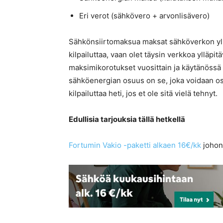
Eri verot (sähkövero + arvonlisävero)
Sähkönsiirtomaksua maksat sähköverkon ylläp
kilpailuttaa, vaan olet täysin verkkoa ylläpi
maksimikorotukset vuosittain ja käytänössä
sähköenergian osuus on se, joka voidaan ost
kilpailuttaa heti, jos et ole sitä vielä tehnyt.
Edullisia tarjouksia tällä hetkellä
Fortumin Vakio -paketti alkaen 16€/kk
johon