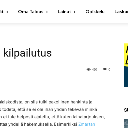
ät
Oma Talous
Lainat
Opiskelu
Laskur
ilpailutus
420
0
iskodista, on siis tuiki pakollinen hankinta ja
is todeta, että se ei ole ihan yhden tekevää minkä
S
i tule helposti ajateltu, että kuten lainatarjouksen,
ttaa yhdellä hakemuksella. Esimerkiksi
Zmartan