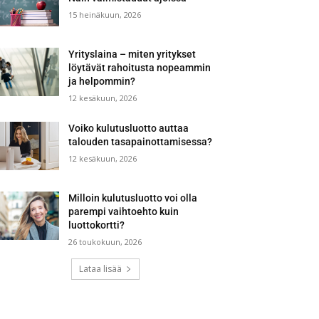
15 heinäkuun, 2026
Yrityslaina – miten yritykset
löytävät rahoitusta nopeammin
ja helpommin?
12 kesäkuun, 2026
Voiko kulutusluotto auttaa
talouden tasapainottamisessa?
12 kesäkuun, 2026
Milloin kulutusluotto voi olla
parempi vaihtoehto kuin
luottokortti?
26 toukokuun, 2026
Lataa lisää