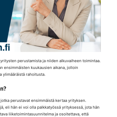
yritysten perustamista ja niiden alkuvaiheen toimintaa.
idän ensimmäisten kuukausien aikana, jolloin
ia ylimääräistä rahoitusta.
än?
 jotka perustavat ensimmäistä kertaa yrityksen.
ä, eli hän ei voi olla palkkatyössä yrityksessä, jota hän
tava liiketoimintasuunnitelma ja osoitettava, että