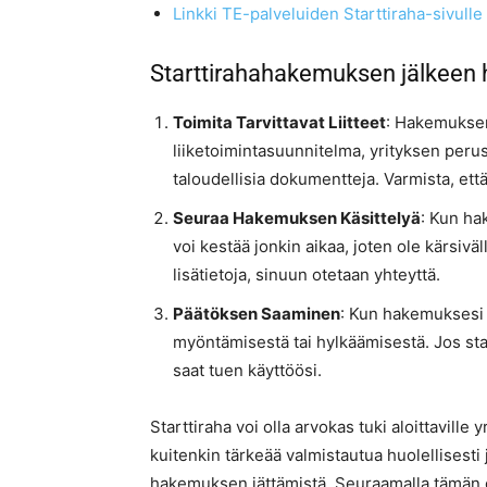
Linkki TE-palveluiden Starttiraha-sivulle
Starttirahahakemuksen jälkeen h
Toimita Tarvittavat Liitteet
: Hakemuksen 
liiketoimintasuunnitelma, yrityksen perus
taloudellisia dokumentteja. Varmista, ett
Seuraa Hakemuksen Käsittelyä
: Kun ha
voi kestää jonkin aikaa, joten ole kärsivä
lisätietoja, sinuun otetaan yhteyttä.
Päätöksen Saaminen
: Kun hakemuksesi o
myöntämisestä tai hylkäämisestä. Jos star
saat tuen käyttöösi.
Starttiraha voi olla arvokas tuki aloittaville 
kuitenkin tärkeää valmistautua huolellisesti 
hakemuksen jättämistä. Seuraamalla tämän o