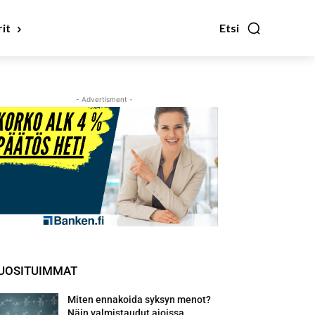
it
Etsi
- Advertisment -
UOSITUIMMAT
Miten ennakoida syksyn menot?
Näin valmistaudut ajoissa