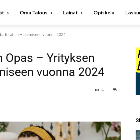
ät
Oma Talous
Lainat
Opiskelu
Laskur
n Starttirahan Hakemiseen vuonna 2024
än Opas – Yrityksen
emiseen vuonna 2024
526
0
S