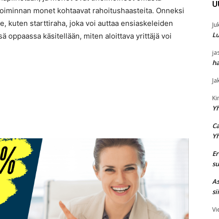
U
etoiminnan monet kohtaavat rahoitushaasteita. Onneksi
lle, kuten starttiraha, joka voi auttaa ensiaskeleiden
Ju
Lu
 oppaassa käsitellään, miten aloittava yrittäjä voi
ja
ha
Ja
K
Y
Ca
Y
Er
su
As
si
Vi