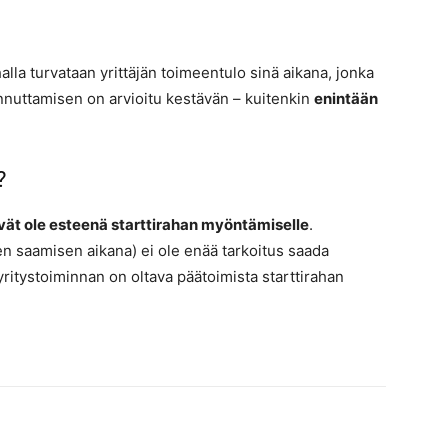
lla turvataan yrittäjän toimeentulo sinä aikana, jonka
nnuttamisen on arvioitu kestävän – kuitenkin
enintään
?
ivät ole esteenä starttirahan myöntämiselle
.
n saamisen aikana) ei ole enää tarkoitus saada
yritystoiminnan on oltava päätoimista starttirahan