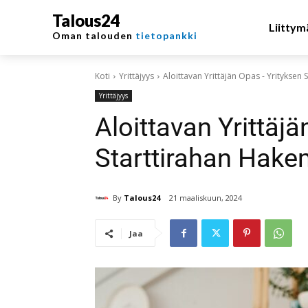
Talous24
Liittym
Oman talouden
tietopankki
Koti
Yrittäjyys
Aloittavan Yrittäjän Opas - Yritykse
Yrittäjyys
Aloittavan Yrittäj
Starttirahan Hak
By
Talous24
21 maaliskuun, 2024
Jaa