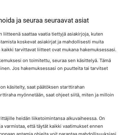
oida ja seuraa seuraavat asiat
liitteenä saattaa vaatia tiettyjä asiakirjoja, kuten
tamista koskevat asiakirjat ja mahdollisesti muita
ä kaikki tarvittavat liitteet ovat mukana hakemuksessasi.
kemuksesi on toimitettu, seuraa sen käsittelyä. Tämä
llinen. Jos hakemuksessasi on puutteita tai tarvitset
n käsitelty, saat päätöksen starttirahan
ttiraha myönnetään, saat ohjeet siitä, miten ja milloin
yrittäjille heidän liiketoimintansa alkuvaiheessa. On
ja varmistaa, että täytät kaikki vaatimukset ennen
ppaan antamia ohjeita voit parantaa mahdollisuuksiasi