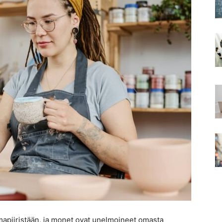
lmapiiristään, ja monet ovat unelmoineet omasta