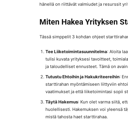
hänellä on riittävät valmiudet ja resurssit y
Miten Hakea Yrityksen St
Tässä simppelit 3 kohdan ohjeet starttirah
Tee Liiketoimintasuunnitelma
: Aloita l
tulisi kuvata yrityksesi tavoitteet, toimia
ja taloudelliset ennusteet. Tämä on ava
Tutustu Ehtoihin ja Hakukriteereihin
: En
starttirahan myöntämiseen liittyviin ehtoih
vaatimukset ja että liiketoimintasi sopii st
Täytä Hakemus
: Kun olet varma siitä, e
huolellisesti. Hakemuksen voi yleensä täy
mistä tahosta haet starttirahaa.