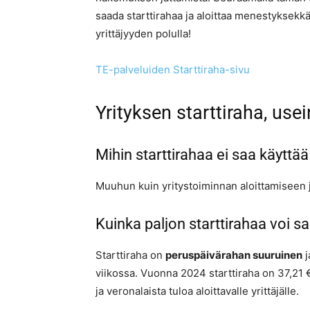
saada starttirahaa ja aloittaa menestyksek
yrittäjyyden polulla!
TE-palveluiden Starttiraha-sivu
Yrityksen starttiraha, use
Mihin starttirahaa ei saa käyttää
Muuhun kuin yritystoiminnan aloittamiseen j
Kuinka paljon starttirahaa voi s
Starttiraha on
peruspäivärahan suuruinen
j
viikossa. Vuonna 2024 starttiraha on 37,21 €
ja veronalaista tuloa aloittavalle yrittäjälle.