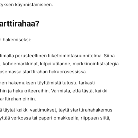
rityksen käynnistämiseen.
arttirahaa?
an hakemiseksi:
aatimalla perusteellinen liiketoimintasuunnitelma. Siinä
la, kohdemarkkinat, kilpailutilanne, markkinointistrategia
inasemassa starttirahan hakuprosessissa.
nen hakemuksen täyttämistä tutustu tarkasti
in ja hakukriteereihin. Varmista, että täytät kaikki
arttirahan piiriin.
ttä täytät kaikki vaatimukset, täytä starttirahahakemus
ttää verkossa tai paperilomakkeella, riippuen siitä,