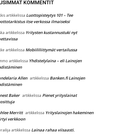
USIMMAT KOMMENTIT
Luottopisteytys 101 – Tee
kkis
artikkelissa
ottotarkistus itse verkossa ilmaiseksi
Yritysten kustannustuki nyt
ska
artikkelissa
ettavissa
Mobiililiittymät vertailussa
kke
artikkelissa
Yhdistelylaina – eli Lainojen
immo
artikkelissa
hdistäminen
ndelaria Allen
Banken.fi Lainojen
artikkelissa
hdistäminen
nest Baker
Pienet yrityslainat
artikkelissa
osittuja
hlee Merritt
Yrityslainojen hakeminen
artikkelissa
irtyi verkkoon
Lainaa rahaa viisaasti.
erailija
artikkelissa