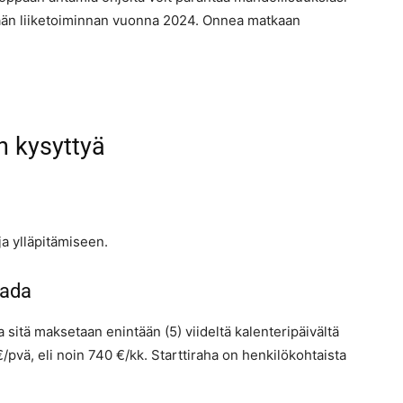
kään liiketoiminnan vuonna 2024. Onnea matkaan
in kysyttyä
a ylläpitämiseen.
aada
a sitä maksetaan enintään (5) viideltä kalenteripäivältä
/pvä, eli noin 740 €/kk. Starttiraha on henkilökohtaista