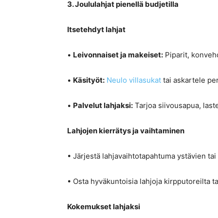
3. Joululahjat pienellä budjetilla
Itsetehdyt lahjat
•
Leivonnaiset ja makeiset:
Piparit, konvehdi
•
Käsityöt:
Neulo villasukat
tai askartele per
•
Palvelut lahjaksi:
Tarjoa siivousapua, lasten
Lahjojen kierrätys ja vaihtaminen
• Järjestä lahjavaihtotapahtuma ystävien ta
• Osta hyväkuntoisia lahjoja kirpputoreilta tai
Kokemukset lahjaksi