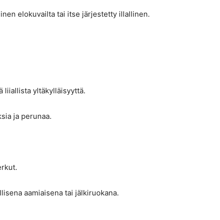
en elokuvailta tai itse järjestetty illallinen.
iiallista yltäkylläisyyttä.
sia ja perunaa.
erkut.
llisena aamiaisena tai jälkiruokana.