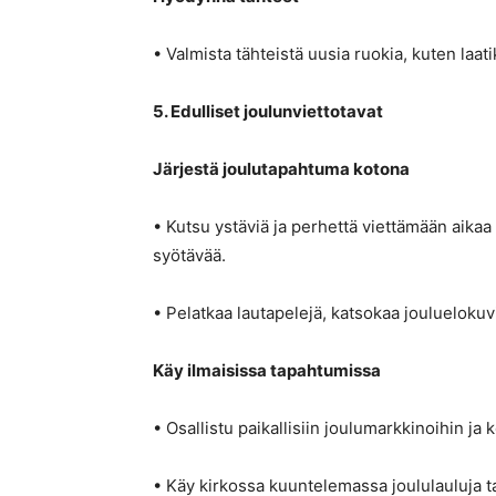
• Valmista tähteistä uusia ruokia, kuten laati
5. Edulliset joulunviettotavat
Järjestä joulutapahtuma kotona
• Kutsu ystäviä ja perhettä viettämään aika
syötävää.
• Pelatkaa lautapelejä, katsokaa jouluelokuvi
Käy ilmaisissa tapahtumissa
• Osallistu paikallisiin joulumarkkinoihin ja 
• Käy kirkossa kuuntelemassa joululauluja tai