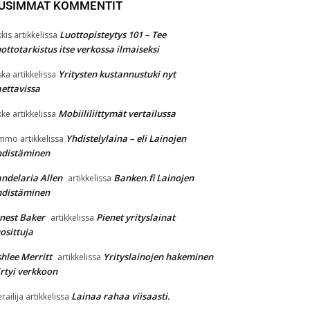
USIMMAT KOMMENTIT
Luottopisteytys 101 – Tee
kkis
artikkelissa
ottotarkistus itse verkossa ilmaiseksi
Yritysten kustannustuki nyt
ska
artikkelissa
ettavissa
Mobiililiittymät vertailussa
kke
artikkelissa
Yhdistelylaina – eli Lainojen
immo
artikkelissa
hdistäminen
ndelaria Allen
Banken.fi Lainojen
artikkelissa
hdistäminen
nest Baker
Pienet yrityslainat
artikkelissa
osittuja
hlee Merritt
Yrityslainojen hakeminen
artikkelissa
irtyi verkkoon
Lainaa rahaa viisaasti.
erailija
artikkelissa