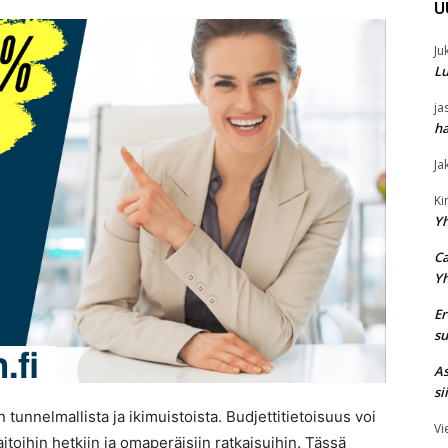
U
Ju
Lu
ja
ha
Ja
K
Y
Ca
Y
Er
su
As
si
en tunnelmallista ja ikimuistoista. Budjettitietoisuus voi
Vi
itoihin hetkiin ja omaperäisiin ratkaisuihin. Tässä