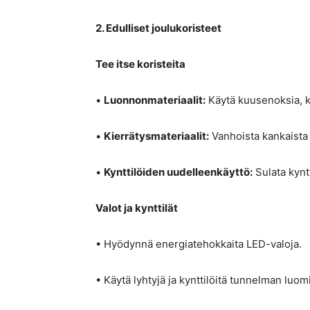
2. Edulliset joulukoristeet
Tee itse koristeita
•
Luonnonmateriaalit:
Käytä kuusenoksia, kä
•
Kierrätysmateriaalit:
Vanhoista kankaista j
•
Kynttilöiden uudelleenkäyttö:
Sulata kyntt
Valot ja kynttilät
• Hyödynnä energiatehokkaita LED-valoja.
• Käytä lyhtyjä ja kynttilöitä tunnelman luom