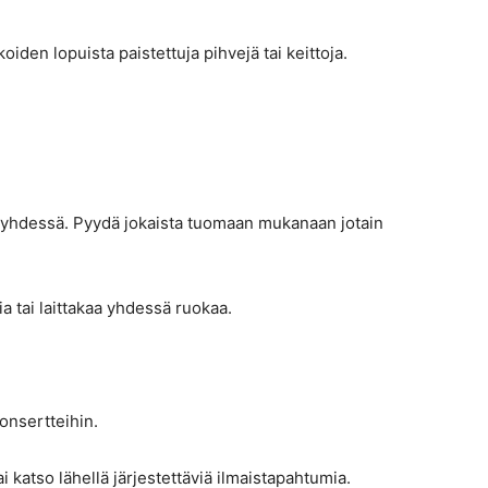
koiden lopuista paistettuja pihvejä tai keittoja.
a yhdessä. Pyydä jokaista tuomaan mukanaan jotain
a tai laittakaa yhdessä ruokaa.
konsertteihin.
 katso lähellä järjestettäviä ilmaistapahtumia.