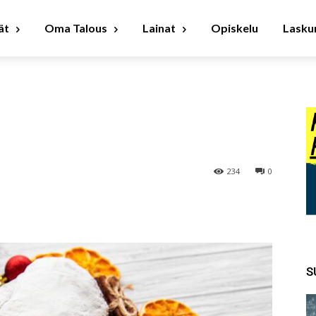
ät
Oma Talous
Lainat
Opiskelu
Laskur
234
0
S