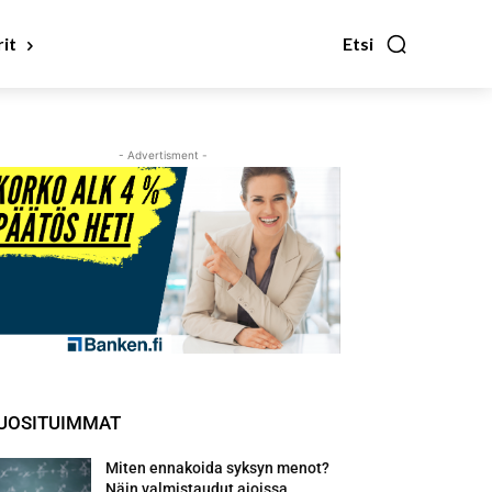
it
Etsi
- Advertisment -
UOSITUIMMAT
Miten ennakoida syksyn menot?
Näin valmistaudut ajoissa