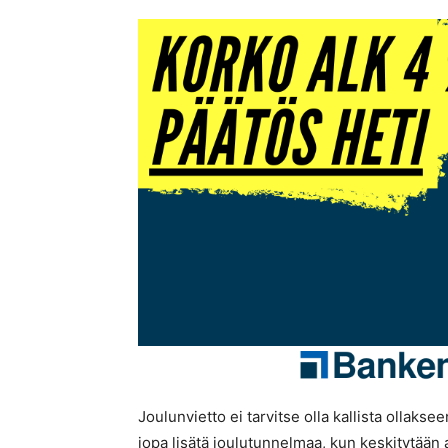
Joulunvietto ei tarvitse olla kallista ollakse
jopa lisätä joulutunnelmaa, kun keskitytään a