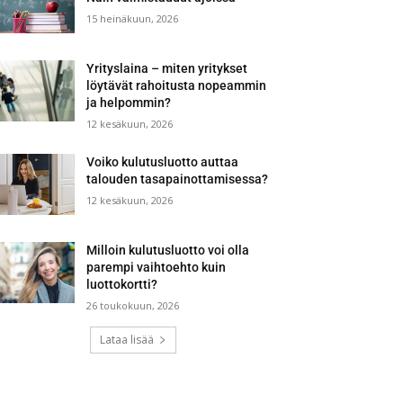
15 heinäkuun, 2026
Yrityslaina – miten yritykset
löytävät rahoitusta nopeammin
ja helpommin?
12 kesäkuun, 2026
Voiko kulutusluotto auttaa
talouden tasapainottamisessa?
12 kesäkuun, 2026
Milloin kulutusluotto voi olla
parempi vaihtoehto kuin
luottokortti?
26 toukokuun, 2026
Lataa lisää