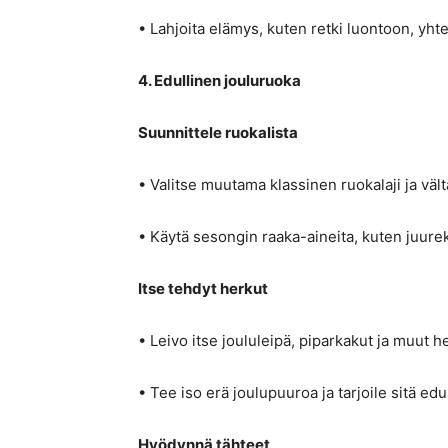
• Lahjoita elämys, kuten retki luontoon, yhtein
4. Edullinen jouluruoka
Suunnittele ruokalista
• Valitse muutama klassinen ruokalaji ja vältä l
• Käytä sesongin raaka-aineita, kuten juurek
Itse tehdyt herkut
• Leivo itse joululeipä, piparkakut ja muut h
• Tee iso erä joulupuuroa ja tarjoile sitä edu
Hyödynnä tähteet