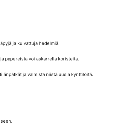
pyjä ja kuivattuja hedelmiä.
a papereista voi askarrella koristeita.
ilänpätkät ja valmista niistä uusia kynttilöitä.
iseen.