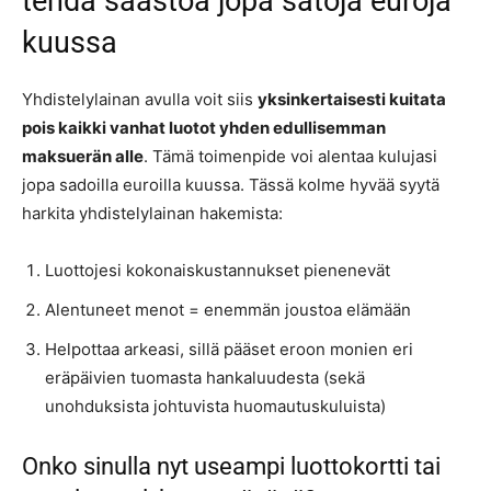
tehdä säästöä jopa satoja euroja
kuussa
Yhdistelylainan avulla voit siis
yksinkertaisesti kuitata
pois kaikki vanhat luotot yhden edullisemman
maksuerän alle
. Tämä toimenpide voi alentaa kulujasi
jopa sadoilla euroilla kuussa. Tässä kolme hyvää syytä
harkita yhdistelylainan hakemista:
Luottojesi kokonaiskustannukset pienenevät
Alentuneet menot = enemmän joustoa elämään
Helpottaa arkeasi, sillä pääset eroon monien eri
eräpäivien tuomasta hankaluudesta (sekä
unohduksista johtuvista huomautuskuluista)
Onko sinulla nyt useampi luottokortti tai