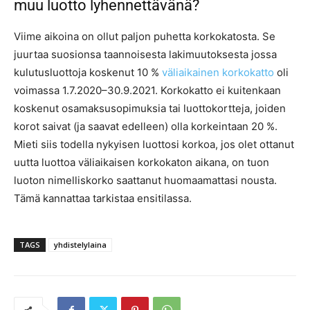
muu luotto lyhennettävänä?
Viime aikoina on ollut paljon puhetta korkokatosta. Se
juurtaa suosionsa taannoisesta lakimuutoksesta jossa
kulutusluottoja koskenut 10 %
väliaikainen korkokatto
oli
voimassa 1.7.2020–30.9.2021. Korkokatto ei kuitenkaan
koskenut osamaksusopimuksia tai luottokortteja, joiden
korot saivat (ja saavat edelleen) olla korkeintaan 20 %.
Mieti siis todella nykyisen luottosi korkoa, jos olet ottanut
uutta luottoa väliaikaisen korkokaton aikana, on tuon
luoton nimelliskorko saattanut huomaamattasi nousta.
Tämä kannattaa tarkistaa ensitilassa.
TAGS
yhdistelylaina