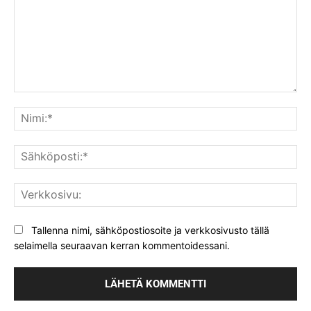
Kommentti:
Nim
Säh
Ver
Tallenna nimi, sähköpostiosoite ja verkkosivusto tällä
selaimella seuraavan kerran kommentoidessani.