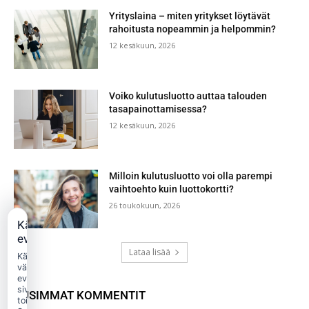
Yrityslaina – miten yritykset löytävät
rahoitusta nopeammin ja helpommin?
12 kesäkuun, 2026
Voiko kulutusluotto auttaa talouden
tasapainottamisessa?
12 kesäkuun, 2026
Milloin kulutusluotto voi olla parempi
vaihtoehto kuin luottokortti?
26 toukokuun, 2026
Käytämme
evästeitä
Lataa lisää
Käytämme
välttämättömiä
evästeitä
sivuston
UUSIMMAT KOMMENTIT
toimintaan.