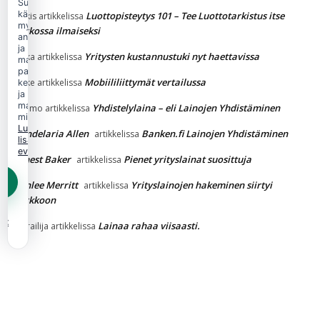
Suostumuksellasi
käytämme
Luottopisteytys 101 – Tee Luottotarkistus itse
Jukkis
artikkelissa
myös
verkossa ilmaiseksi
analytiikka-
ja
Yritysten kustannustuki nyt haettavissa
jaska
artikkelissa
markkinointievästeitä
palvelun
Mobiililiittymät vertailussa
Jakke
artikkelissa
kehittämiseen
ja
mainonnan
Yhdistelylaina – eli Lainojen Yhdistäminen
Kimmo
artikkelissa
mittaamiseen.
Lue
Candelaria Allen
Banken.fi Lainojen Yhdistäminen
artikkelissa
lisää
evästekäytännöstä.
Ernest Baker
Pienet yrityslainat suosittuja
artikkelissa
Ashlee Merritt
Yrityslainojen hakeminen siirtyi
artikkelissa
verkkoon
et
Lainaa rahaa viisaasti.
Vierailija
artikkelissa