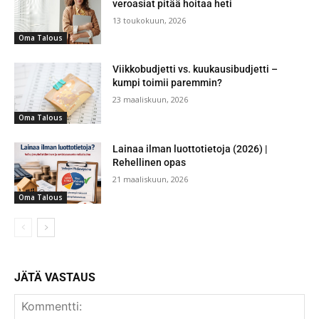
veroasiat pitää hoitaa heti
13 toukokuun, 2026
Oma Talous
Viikkobudjetti vs. kuukausibudjetti –
kumpi toimii paremmin?
23 maaliskuun, 2026
Oma Talous
Lainaa ilman luottotietoja (2026) |
Rehellinen opas
21 maaliskuun, 2026
Oma Talous
JÄTÄ VASTAUS