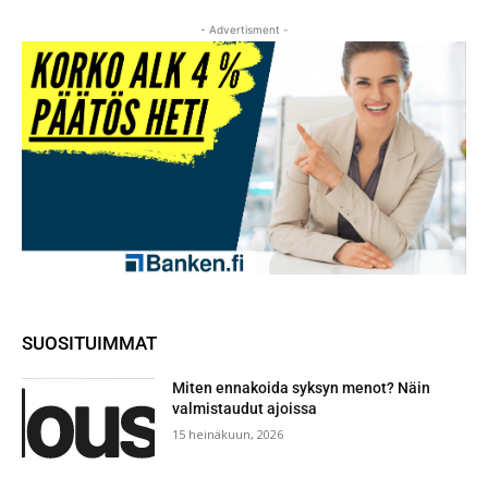
- Advertisment -
SUOSITUIMMAT
Miten ennakoida syksyn menot? Näin
valmistaudut ajoissa
15 heinäkuun, 2026