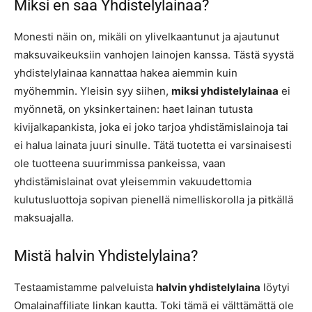
Miksi en saa Yhdistelylainaa?
Monesti näin on, mikäli on ylivelkaantunut ja ajautunut
maksuvaikeuksiin vanhojen lainojen kanssa. Tästä syystä
yhdistelylainaa kannattaa hakea aiemmin kuin
myöhemmin. Yleisin syy siihen,
miksi yhdistelylainaa
ei
myönnetä, on yksinkertainen: haet lainan tutusta
kivijalkapankista, joka ei joko tarjoa yhdistämislainoja tai
ei halua lainata juuri sinulle. Tätä tuotetta ei varsinaisesti
ole tuotteena suurimmissa pankeissa, vaan
yhdistämislainat ovat yleisemmin vakuudettomia
kulutusluottoja sopivan pienellä nimelliskorolla ja pitkällä
maksuajalla.
Mistä halvin Yhdistelylaina?
Testaamistamme palveluista
halvin yhdistelylaina
löytyi
Omalainaffiliate linkan kautta. Toki tämä ei välttämättä ole