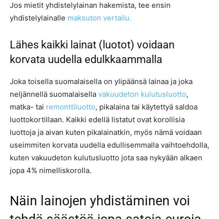
Jos mietit yhdistelylainan hakemista, tee ensin
yhdistelylainalle
maksuton vertailu.
Lähes kaikki lainat (luotot) voidaan
korvata uudella edulkkaammalla
Joka toisella suomalaisella on ylipäänsä lainaa ja joka
neljännellä suomalaisella
vakuudeton kulutusluotto
,
matka- tai
remonttiluotto
, pikalaina tai käytettyä saldoa
luottokortillaan. Kaikki edellä listatut ovat korollisia
luottoja ja aivan kuten pikalainatkin, myös nämä voidaan
useimmiten korvata uudella edullisemmalla vaihtoehdolla,
kuten vakuudeton kulutusluotto jota saa nykyään alkaen
jopa 4% nimelliskorolla.
Näin lainojen yhdistäminen voi