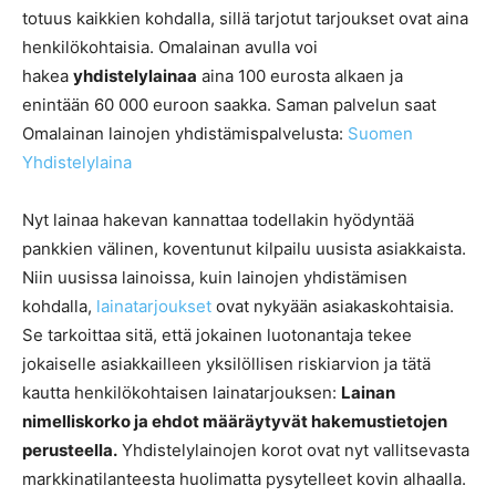
totuus kaikkien kohdalla, sillä tarjotut tarjoukset ovat aina
henkilökohtaisia. Omalainan avulla voi
hakea
yhdistelylainaa
aina 100 eurosta alkaen ja
enintään 60 000 euroon saakka. Saman palvelun saat
Omalainan lainojen yhdistämispalvelusta:
Suomen
Yhdistelylaina
Nyt lainaa hakevan kannattaa todellakin hyödyntää
pankkien välinen, koventunut kilpailu uusista asiakkaista.
Niin uusissa lainoissa, kuin lainojen yhdistämisen
kohdalla,
lainatarjoukset
ovat nykyään asiakaskohtaisia.
Se tarkoittaa sitä, että jokainen luotonantaja tekee
jokaiselle asiakkailleen yksilöllisen riskiarvion ja tätä
kautta henkilökohtaisen lainatarjouksen:
Lainan
nimelliskorko ja ehdot määräytyvät hakemustietojen
perusteella.
Yhdistelylainojen korot ovat nyt vallitsevasta
markkinatilanteesta huolimatta pysytelleet kovin alhaalla.