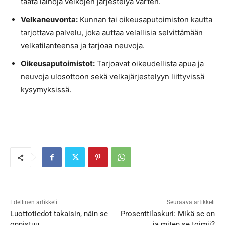
taata lainoja velkojen järjestelyä varten.
Velkaneuvonta:
Kunnan tai oikeusaputoimiston kautta
tarjottava palvelu, joka auttaa velallisia selvittämään
velkatilanteensa ja tarjoaa neuvoja.
Oikeusaputoimistot:
Tarjoavat oikeudellista apua ja
neuvoja ulosottoon sekä velkajärjestelyyn liittyvissä
kysymyksissä.
Edellinen artikkeli
Seuraava artikkeli
Luottotiedot takaisin, näin se
Prosenttilaskuri: Mikä se on
onnistuu
ja miten se toimii?