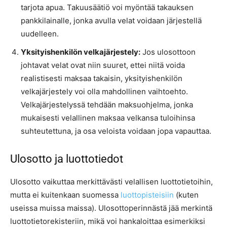
tarjota apua. Takuusäätiö voi myöntää takauksen
pankkilainalle, jonka avulla velat voidaan järjestellä
uudelleen.
Yksityishenkilön velkajärjestely:
Jos ulosottoon
johtavat velat ovat niin suuret, ettei niitä voida
realistisesti maksaa takaisin, yksityishenkilön
velkajärjestely voi olla mahdollinen vaihtoehto.
Velkajärjestelyssä tehdään maksuohjelma, jonka
mukaisesti velallinen maksaa velkansa tuloihinsa
suhteutettuna, ja osa veloista voidaan jopa vapauttaa.
Ulosotto ja luottotiedot
Ulosotto vaikuttaa merkittävästi velallisen luottotietoihin,
mutta ei kuitenkaan suomessa
luottopisteisiin
(kuten
useissa muissa maissa). Ulosottoperinnästä jää merkintä
luottotietorekisteriin, mikä voi hankaloittaa esimerkiksi