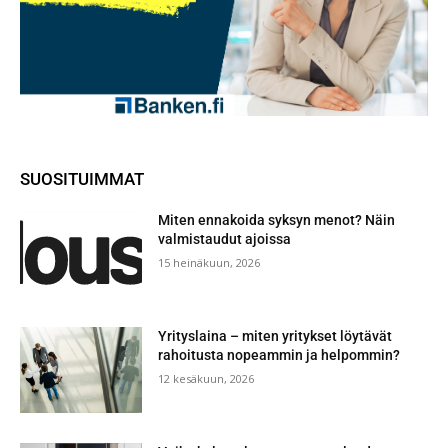
SUOSITUIMMAT
Miten ennakoida syksyn menot? Näin
valmistaudut ajoissa
15 heinäkuun, 2026
Yrityslaina – miten yritykset löytävät
rahoitusta nopeammin ja helpommin?
12 kesäkuun, 2026