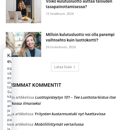
Voiko kulutusluotto auttaa talouden
tasapainottamisessa?
12 kesäkuun, 2026
Milloin kulutusluotto voi olla parempi
vaihtoehto kuin luottokortti?
26 toukokuun, 2026
Käytämme
evästeitä
Lataa lisää
Käytämme
välttämättömiä
evästeitä
sivuston
UUSIMMAT KOMMENTIT
toimintaan.
Suostumuksellasi
käytämme
Luottopisteytys 101 – Tee Luottotarkistus itse
Jukkis
artikkelissa
myös
verkossa ilmaiseksi
analytiikka-
ja
Yritysten kustannustuki nyt haettavissa
jaska
artikkelissa
markkinointievästeitä
palvelun
Mobiililiittymät vertailussa
Jakke
artikkelissa
kehittämiseen
ja