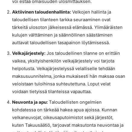
voi estää omaisuuden ulosmittauksen.
Aktiivinen taloudenhallinta:
Velkojen hallinta ja
taloudellisen tilanteen tarkka seuraaminen ovat
tärkeitä ulosoton jälkeisessä elämässä. Ylimääräisten
kulujen välttäminen ja säännöllinen säästäminen
auttavat taloudellisen tasapainon löytämisessä.
Velkajärjestely:
Jos taloudellinen tilanne on erittäin
vaikea, yksityishenkilön velkajärjestely voi tarjota
helpotusta. Velkajärjestelyssä velalliselle tehdään
maksusuunnitelma, jonka mukaisesti hän maksaa osan
veloistaan tuloihinsa suhteutettuna. Loput velat
voidaan tietyissä tilanteissa vapauttaa.
Neuvonta ja apu:
Taloudellisten ongelmien
kohdatessa on tärkeää hakea apua ajoissa. Kunnan
velkaneuvojat, oikeusaputoimistot sekä järjestöt,
kuten Takuusäätiö, tarjoavat maksutonta neuvontaa ja