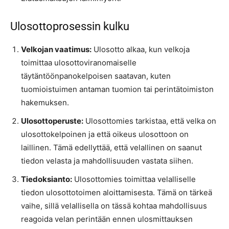
Ulosottoprosessin kulku
Velkojan vaatimus:
Ulosotto alkaa, kun velkoja
toimittaa ulosottoviranomaiselle
täytäntöönpanokelpoisen saatavan, kuten
tuomioistuimen antaman tuomion tai perintätoimiston
hakemuksen.
Ulosottoperuste:
Ulosottomies tarkistaa, että velka on
ulosottokelpoinen ja että oikeus ulosottoon on
laillinen. Tämä edellyttää, että velallinen on saanut
tiedon velasta ja mahdollisuuden vastata siihen.
Tiedoksianto:
Ulosottomies toimittaa velalliselle
tiedon ulosottotoimen aloittamisesta. Tämä on tärkeä
vaihe, sillä velallisella on tässä kohtaa mahdollisuus
reagoida velan perintään ennen ulosmittauksen