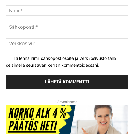
Kommentti:
Nim
Säh
Ver
Tallenna nimi, sähköpostiosoite ja verkkosivusto tällä
selaimella seuraavan kerran kommentoidessani.
- Advertisment -