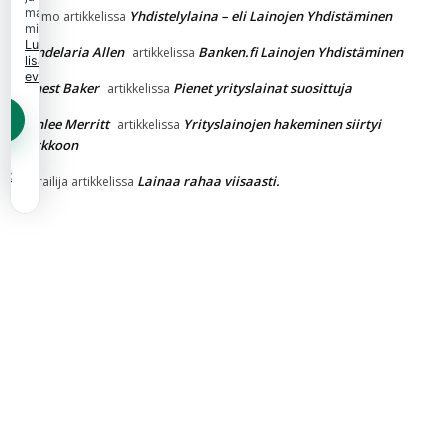
mainonnan
Yhdistelylaina – eli Lainojen Yhdistäminen
Kimmo
artikkelissa
mittaamiseen.
Lue
Candelaria Allen
Banken.fi Lainojen Yhdistäminen
artikkelissa
lisää
evästekäytännöstä.
Ernest Baker
Pienet yrityslainat suosittuja
artikkelissa
Ashlee Merritt
Yrityslainojen hakeminen siirtyi
artikkelissa
verkkoon
et
Lainaa rahaa viisaasti.
Vierailija
artikkelissa