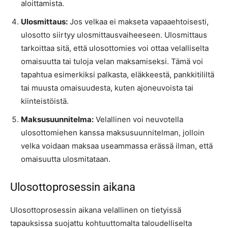
aloittamista.
Ulosmittaus:
Jos velkaa ei makseta vapaaehtoisesti,
ulosotto siirtyy ulosmittausvaiheeseen. Ulosmittaus
tarkoittaa sitä, että ulosottomies voi ottaa velalliselta
omaisuutta tai tuloja velan maksamiseksi. Tämä voi
tapahtua esimerkiksi palkasta, eläkkeestä, pankkitililtä
tai muusta omaisuudesta, kuten ajoneuvoista tai
kiinteistöistä.
Maksusuunnitelma:
Velallinen voi neuvotella
ulosottomiehen kanssa maksusuunnitelman, jolloin
velka voidaan maksaa useammassa erässä ilman, että
omaisuutta ulosmitataan.
Ulosottoprosessin aikana
Ulosottoprosessin aikana velallinen on tietyissä
tapauksissa suojattu kohtuuttomalta taloudelliselta