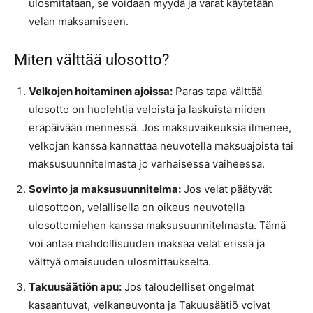
ulosmitataan, se voidaan myydä ja varat käytetään
velan maksamiseen.
Miten välttää ulosotto?
Velkojen hoitaminen ajoissa:
Paras tapa välttää
ulosotto on huolehtia veloista ja laskuista niiden
eräpäivään mennessä. Jos maksuvaikeuksia ilmenee,
velkojan kanssa kannattaa neuvotella maksuajoista tai
maksusuunnitelmasta jo varhaisessa vaiheessa.
Sovinto ja maksusuunnitelma:
Jos velat päätyvät
ulosottoon, velallisella on oikeus neuvotella
ulosottomiehen kanssa maksusuunnitelmasta. Tämä
voi antaa mahdollisuuden maksaa velat erissä ja
välttyä omaisuuden ulosmittaukselta.
Takuusäätiön apu:
Jos taloudelliset ongelmat
kasaantuvat, velkaneuvonta ja Takuusäätiö voivat