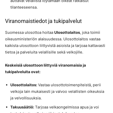
auttavat velallista löytämään oikeat ratkaisut
tilanteeseensa.
Viranomaistiedot ja tukipalvelut
Suomessa ulosottoa hoitaa
Ulosottolaitos
, joka toimii
oikeusministeriön alaisuudessa. Ulosottolaitos vastaa
kaikista ulosottoon liittyvistä asioista ja tarjoaa kattavasti
tietoa ja palveluita velallisille sekä velkojille.
Keskeisiä ulosottoon liittyviä viranomaisia ja
tukipalveluita ovat:
Ulosottolaitos:
Vastaa ulosottotoimenpiteistä, perii
velkoja lain mukaisesti ja valvoo velallisten oikeuksia
ja velvollisuuksia.
Takuusäätiö:
Tarjoaa velkaongelmissa apua ja voi