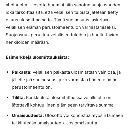
ahdingolta. Ulosotto huomioi niin sanotun suojaosuuden,
joka tarkoittaa sitä, että velallisen tuloista jätetään tietty
osuus ulosmittaamatta. Tämä suojaosuus lasketaan
velallisen elämän perustoimeentulon varmistamiseksi.
Suojaosuus perustuu velallisen tuloihin ja huollettavien
henkilöiden määrään.
Esimerkkejä ulosmittauksista:
Palkasta:
Velallisen palkasta ulosmitataan vain osa, ja
jäljelle jää suojaosuus, joka varmistaa hänen elämän
perustoimeentulon.
Tililtä:
Pankkitililtä ulosmitattaessa velalliselle on
jätettävä kohtuullinen elämiseen tarvittava summa.
Omaisuudesta:
Ulosotto voi kohdistua myös irtaimeen
tai kiinteään omaisuuteen. Jos omaisuutta