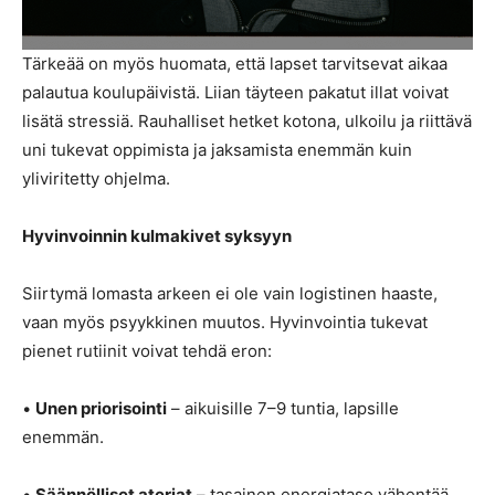
Tärkeää on myös huomata, että lapset tarvitsevat aikaa
palautua koulupäivistä. Liian täyteen pakatut illat voivat
lisätä stressiä. Rauhalliset hetket kotona, ulkoilu ja riittävä
uni tukevat oppimista ja jaksamista enemmän kuin
yliviritetty ohjelma.
Hyvinvoinnin kulmakivet syksyyn
Siirtymä lomasta arkeen ei ole vain logistinen haaste,
vaan myös psyykkinen muutos. Hyvinvointia tukevat
pienet rutiinit voivat tehdä eron:
•
Unen priorisointi
– aikuisille 7–9 tuntia, lapsille
enemmän.
•
Säännölliset ateriat
– tasainen energiataso vähentää