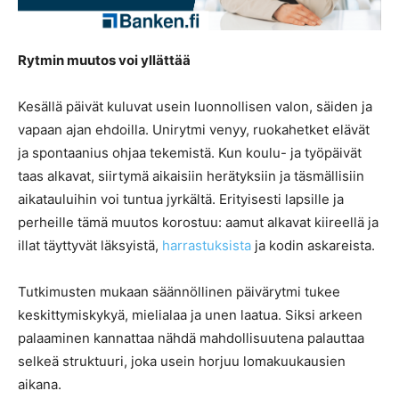
Rytmin muutos voi yllättää
Kesällä päivät kuluvat usein luonnollisen valon, säiden ja
vapaan ajan ehdoilla. Unirytmi venyy, ruokahetket elävät
ja spontaanius ohjaa tekemistä. Kun koulu- ja työpäivät
taas alkavat, siirtymä aikaisiin herätyksiin ja täsmällisiin
aikatauluihin voi tuntua jyrkältä. Erityisesti lapsille ja
perheille tämä muutos korostuu: aamut alkavat kiireellä ja
illat täyttyvät läksyistä,
harrastuksista
ja kodin askareista.
Tutkimusten mukaan säännöllinen päivärytmi tukee
keskittymiskykyä, mielialaa ja unen laatua. Siksi arkeen
palaaminen kannattaa nähdä mahdollisuutena palauttaa
selkeä struktuuri, joka usein horjuu lomakuukausien
aikana.