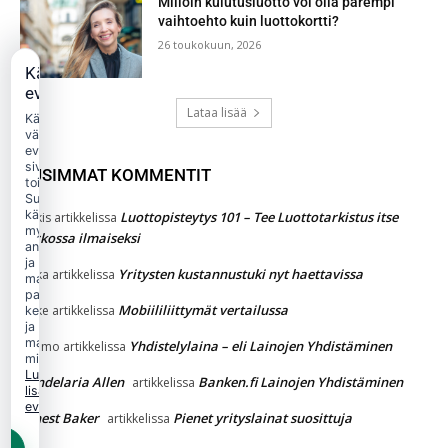
Milloin kulutusluotto voi olla parempi
vaihtoehto kuin luottokortti?
26 toukokuun, 2026
Käytämme
evästeitä
Lataa lisää
Käytämme
välttämättömiä
evästeitä
sivuston
UUSIMMAT KOMMENTIT
toimintaan.
Suostumuksellasi
käytämme
Luottopisteytys 101 – Tee Luottotarkistus itse
Jukkis
artikkelissa
myös
verkossa ilmaiseksi
analytiikka-
ja
Yritysten kustannustuki nyt haettavissa
jaska
artikkelissa
markkinointievästeitä
palvelun
Mobiililiittymät vertailussa
Jakke
artikkelissa
kehittämiseen
ja
mainonnan
Yhdistelylaina – eli Lainojen Yhdistäminen
Kimmo
artikkelissa
mittaamiseen.
Lue
Candelaria Allen
Banken.fi Lainojen Yhdistäminen
artikkelissa
lisää
evästekäytännöstä.
Ernest Baker
Pienet yrityslainat suosittuja
artikkelissa