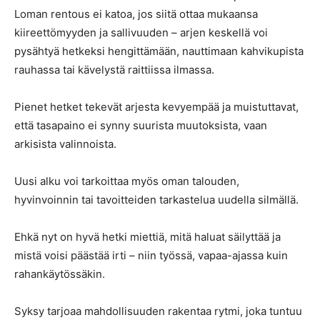
Loman rentous ei katoa, jos siitä ottaa mukaansa
kiireettömyyden ja sallivuuden – arjen keskellä voi
pysähtyä hetkeksi hengittämään, nauttimaan kahvikupista
rauhassa tai kävelystä raittiissa ilmassa.
Pienet hetket tekevät arjesta kevyempää ja muistuttavat,
että tasapaino ei synny suurista muutoksista, vaan
arkisista valinnoista.
Uusi alku voi tarkoittaa myös oman talouden,
hyvinvoinnin tai tavoitteiden tarkastelua uudella silmällä.
Ehkä nyt on hyvä hetki miettiä, mitä haluat säilyttää ja
mistä voisi päästää irti – niin työssä, vapaa-ajassa kuin
rahankäytössäkin.
Syksy tarjoaa mahdollisuuden rakentaa rytmi, joka tuntuu