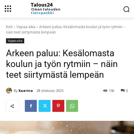
Talous24
Oman talouden
tietopankki
Koti
Vapaa-aika
Arkeen paluu: Kesälomasta koulun ja työn rytmiin –
näin teet siirtymästä lempeän
Vapaa-aika
Arkeen paluu: Kesälomasta
koulun ja työn rytmiin – näin
teet siirtymästä lempeän
By
Kaarina
28 elokuun, 2025
150
0