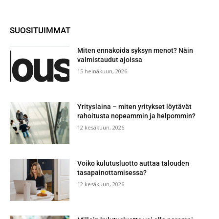
SUOSITUIMMAT
Miten ennakoida syksyn menot? Näin
valmistaudut ajoissa
15 heinäkuun, 2026
Yrityslaina – miten yritykset löytävät
rahoitusta nopeammin ja helpommin?
12 kesäkuun, 2026
Voiko kulutusluotto auttaa talouden
tasapainottamisessa?
12 kesäkuun, 2026