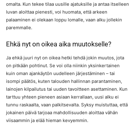
omalta. Kun tekee tilaa uusille ajatuksille ja antaa itselleen
luvan aloittaa pienesti, voi huomata, että arkeen
palaaminen ei olekaan loppu lomalle, vaan alku jollekin
paremmalle.
Ehkä nyt on oikea aika muutokselle?
Ja ehkä juuri nyt on oikea hetki tehdä jokin muutos, jota
on pitkään pohtinut. Se voi olla niinkin yksinkertainen
kuin oman ajankäytön uudelleen järjestäminen – tai
isompi päätös, kuten talouden hallinnan parantaminen,
lainojen kilpailutus tai uuden tavoitteen asettaminen. Kun
tarttuu yhteen pieneen asiaan kerrallaan, uusi alku ei
tunnu raskaalta, vaan palkitsevalta. Syksy muistuttaa, että
jokainen päivä tarjoaa mahdollisuuden aloittaa vähän
viisaammin ja elää hieman kevyemmin.