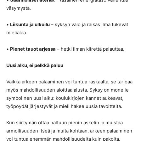
väsymystä.
•
Liikunta ja ulkoilu
– syksyn valo ja raikas ilma tukevat
mielialaa.
•
Pienet tauot arjessa
– hetki ilman kiirettä palauttaa.
Uusi alku, ei pelkkä paluu
Vaikka arkeen palaaminen voi tuntua raskaalta, se tarjoaa
myös mahdollisuuden aloittaa alusta. Syksy on monelle
symbolinen uusi alku: koulukirjojen kannet aukeavat,
työpöydät järjestyvät ja mieli hakee uusia tavoitteita.
Kun siirtymän ottaa haltuun pienin askelin ja muistaa
armollisuuden itseä ja muita kohtaan, arkeen palaaminen
voi tuntua enemmän mahdollisuudelta kuin pakolta.