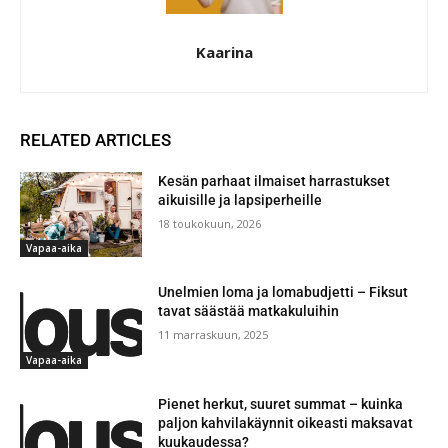
Kaarina
RELATED ARTICLES
Kesän parhaat ilmaiset harrastukset
aikuisille ja lapsiperheille
18 toukokuun, 2026
Vapaa-aika
Unelmien loma ja lomabudjetti – Fiksut
tavat säästää matkakuluihin
11 marraskuun, 2025
Vapaa-aika
Pienet herkut, suuret summat – kuinka
paljon kahvilakäynnit oikeasti maksavat
kuukaudessa?