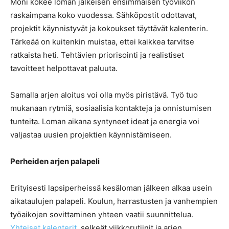
Moni kokee loman jälkeisen ensimmäisen työviikon
raskaimpana koko vuodessa. Sähköpostit odottavat,
projektit käynnistyvät ja kokoukset täyttävät kalenterin.
Tärkeää on kuitenkin muistaa, ettei kaikkea tarvitse
ratkaista heti. Tehtävien priorisointi ja realistiset
tavoitteet helpottavat paluuta.
Samalla arjen aloitus voi olla myös piristävä. Työ tuo
mukanaan rytmiä, sosiaalisia kontakteja ja onnistumisen
tunteita. Loman aikana syntyneet ideat ja energia voi
valjastaa uusien projektien käynnistämiseen.
Perheiden arjen palapeli
Erityisesti lapsiperheissä kesäloman jälkeen alkaa usein
aikataulujen palapeli. Koulun, harrastusten ja vanhempien
työaikojen sovittaminen yhteen vaatii suunnittelua.
Yhteiset kalenterit
, selkeät viikkorutiinit ja arjen