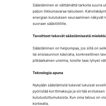
Säästäminen ei välttämättä tarkoita suuria u
paljon liikkumavaraa talouteen. Kahvilakäy
energian kulutuksen seuraaminen näkyvät lop
suoraan säästötilille.
Tavoitteet tekevät säästämisestä miele
Säästäminen on helpompaa, jos sillä on sel
tai ensiasunnon käsiraha, konkreettinen tavo
pitkäaikainen unelma, toisille taas lyhyet vä
Teknologia apuna
Nykyään säästämistä tukevat lukuisat sovellu
pyöristää korttimaksuja ja siirtää erotuksen 
kulutustottumuksista. Kun oma talous on vis
korkealla.