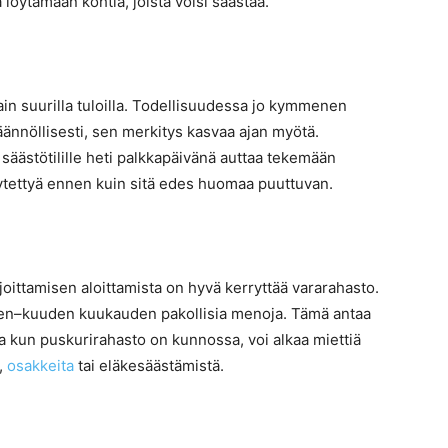
 löytämään kohtia, joista voisi säästää.
ain suurilla tuloilla. Todellisuudessa jo kymmenen
ännöllisesti, sen merkitys kasvaa ajan myötä.
ä säästötilille heti palkkapäivänä auttaa tekemään
käytettyä ennen kuin sitä edes huomaa puuttuvan.
ijoittamisen aloittamista on hyvä kerryttää vararahasto.
men–kuuden kuukauden pakollisia menoja. Tämä antaa
sta kun puskurirahasto on kunnossa, voi alkaa miettiä
,
osakkeita
tai eläkesäästämistä.