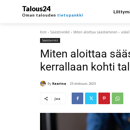
Talous24
Liittym
Oman talouden
tietopankki
Koti
Säästövinkit
Miten aloittaa säästäminen – askel 
Säästövinkit
Miten aloittaa sä
kerrallaan kohti ta
By
Kaarina
25 elokuun, 2025
Jaa