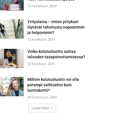
15 heinäkuun, 2026
Yrityslaina – miten yritykset
löytävät rahoitusta nopeammin
ja helpommin?
12 kesäkuun, 2026
Voiko kulutusluotto auttaa
talouden tasapainottamisessa?
12 kesäkuun, 2026
Milloin kulutusluotto voi olla
parempi vaihtoehto kuin
luottokortti?
26 toukokuun, 2026
Lataa lisää