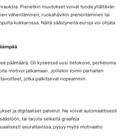
hrauksia. Pienetkin muutokset voivat tuoda yllättävän
ntien vähentäminen, ruokahävikin pienentäminen tai
ulta kukkarossa. Näitä säästyneitä euroja voi ohjata
kkäämpää
keä päämäärä. Oli kyseessä uusi tietokone, perheloma
ite motivoi jatkamaan. Joillekin toimii parhaiten
litavoitteet, jotka palkitsevat nopeammin.
kset ja digitaaliset palvelut. Ne voivat automaattisesti
säästöön, tai tarjota selkeitä graafeja
uaalisesti seurattavissa, pysyy myös motivaatio