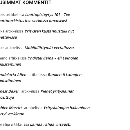
USIMMAT KOMMENTIT
Luottopisteytys 101 – Tee
kkis
artikkelissa
ottotarkistus itse verkossa ilmaiseksi
Yritysten kustannustuki nyt
ska
artikkelissa
ettavissa
Mobiililiittymät vertailussa
kke
artikkelissa
Yhdistelylaina – eli Lainojen
immo
artikkelissa
hdistäminen
ndelaria Allen
Banken.fi Lainojen
artikkelissa
hdistäminen
nest Baker
Pienet yrityslainat
artikkelissa
osittuja
hlee Merritt
Yrityslainojen hakeminen
artikkelissa
irtyi verkkoon
Lainaa rahaa viisaasti.
erailija
artikkelissa