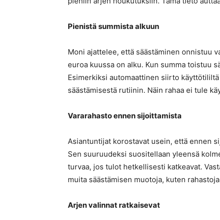
pieniin arjen houkutuksiin. Tämä tieto auttaa
Pienistä summista alkuun
Moni ajattelee, että säästäminen onnistuu v
euroa kuussa on alku. Kun summa toistuu sä
Esimerkiksi automaattinen siirto käyttötililt
säästämisestä rutiinin. Näin rahaa ei tule 
Vararahasto ennen sijoittamista
Asiantuntijat korostavat usein, että ennen s
Sen suuruudeksi suositellaan yleensä kol
turvaa, jos tulot hetkellisesti katkeavat. Va
muita säästämisen muotoja, kuten rahastoja
Arjen valinnat ratkaisevat