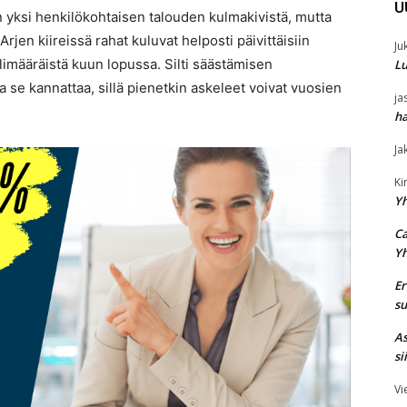
U
 yksi henkilökohtaisen talouden kulmakivistä, mutta
rjen kiireissä rahat kuluvat helposti päivittäisiin
Ju
 ylimääräistä kuun lopussa. Silti säästämisen
Lu
ja se kannattaa, sillä pienetkin askeleet voivat vuosien
ja
ha
Ja
K
Y
Ca
Y
Er
su
As
si
Vi