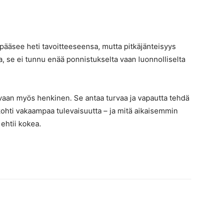
a pääsee heti tavoitteeseensa, mutta pitkäjänteisyys
a, se ei tunnu enää ponnistukselta vaan luonnolliselta
 vaan myös henkinen. Se antaa turvaa ja vapautta tehdä
kohti vakaampaa tulevaisuutta – ja mitä aikaisemmin
ehtii kokea.