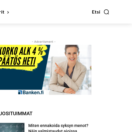
it
Etsi
- Advertisment -
UOSITUIMMAT
Miten ennakoida syksyn menot?
Näin valmistaudut ajoissa