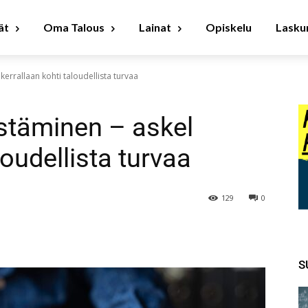
ät
Oma Talous
Lainat
Opiskelu
Laskur
kerrallaan kohti taloudellista turvaa
ästäminen – askel
loudellista turvaa
129
0
S